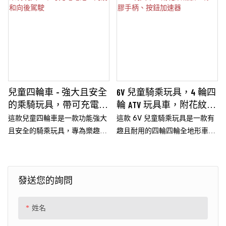
兒童四輪車 - 強大且安全
6V 兒童騎乘玩具，4 輪四
的乘騎玩具，帶可充電電
輪 ATV 玩具車，附花紋輪
池 - 向前和向後駕駛
胎、橡膠手柄、按鈕加速
這款兒童四輪車是一款功能強大
這款 6V 兒童騎乘玩具是一款有
器
且安全的騎乘玩具，專為樂趣和
趣且耐用的四輪四輪全地形車，
冒險而設計。 它由可充電電池供
專為年輕冒險家設計。 配備花紋
電，提供前進和後退駕駛選項，
輪胎，行駛平穩，橡膠手柄握感
帶來令人興奮的多功能體驗
舒適，提供安全、刺激的駕駛體
發送您的詢問
驗。 這款全地形車非常適合室內
和室外使用，是孩子們享受積極
玩耍的同時培養他們的協調和運
姓名
動技能的好方法