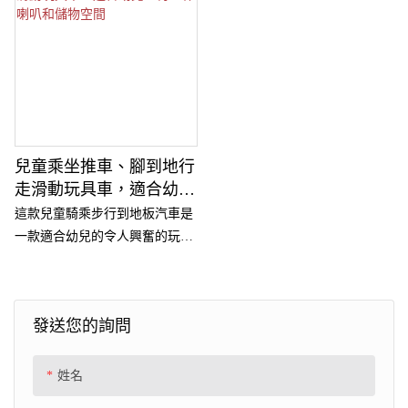
兒童乘坐推車、腳到地行
走滑動玩具車，適合幼
兒，有工作喇叭和儲物空
這款兒童騎乘步行到地板汽車是
間
一款適合幼兒的令人興奮的玩
具。 它採用時尚的設計，具有硬
朗、陽剛的風格，模仿真正的
SUV。 該車配有工作喇叭，可增
發送您的詢問
加樂趣，並設有存放小玩具的儲
存空間
姓名