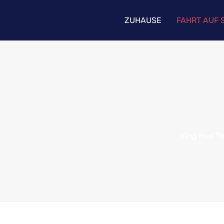
ZUHAUSE
FAHRT AUF 
Ying Hao To