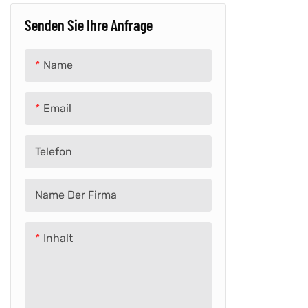
Senden Sie Ihre Anfrage
Drücken Sie & Tretauto
Kinder-E-Bike
Laufrad
E-Bike für Erwachsene
Name
Lizenziertes Auto
Email
Schulbus
Telefon
Dreirad
Zug
Name Der Firma
Babywanderer
Inhalt
Retro-Auto
Andere