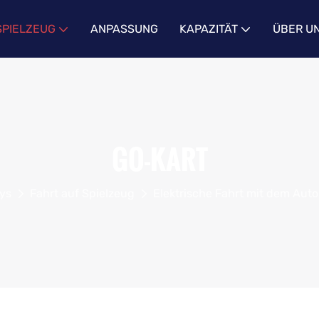
SPIELZEUG
ANPASSUNG
KAPAZITÄT
ÜBER U
GO-KART
ys
Fahrt auf Spielzeug
Elektrische Fahrt mit dem Auto