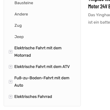
Bausteine
Motor 24V 
Elektrische
Andere
Das Yinghao
Spielzeuga
ist ein batt
Zug
Gokart-Spie
Jeep
und 24 V fü
einziehbare
Elektrische Fahrt mit dem
+
Kinder unte
Motorrad
anpassen lä
+
Nervenkitzel
Elektrische Fahrt mit dem ATV
Polizeimotorrad
einer Höchs
Fuß-zu-Boden-Fahrt mit dem
Süßes Motorrad
Mini-Quad
+
km/h können
Auto
Geschwindi
Weltraummotorrad
Quad mit Anhänger
+
Elektrisches Fahrrad
Feuerwehrauto
Retro-Motorrad
Quad
Tierauto
Kinder-Dirt-Bike