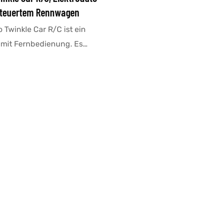
steuertem Rennwagen
 Twinkle Car R/C ist ein
 mit Fernbedienung. Es
ch um einen Rennwagen mit
alen Tragfähigkeit von 25 kg
Kinder im Alter von 3 bis 6
ignet