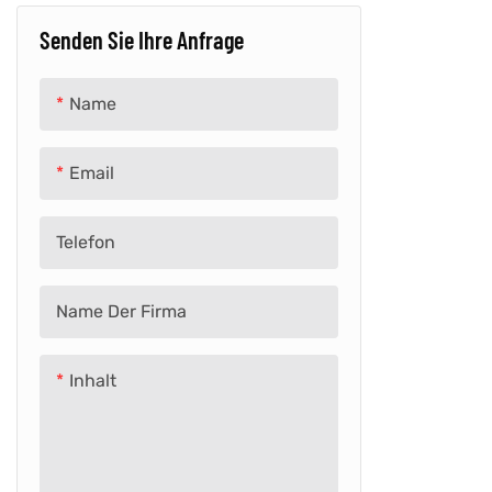
Senden Sie Ihre Anfrage
Drücken Sie & Tretauto
Kinder-E-Bike
Laufrad
E-Bike für Erwachsene
Name
Lizenziertes Auto
Email
Schulbus
Telefon
Dreirad
Zug
Name Der Firma
Babywanderer
Inhalt
Retro-Auto
Andere