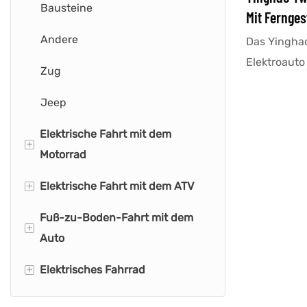
Bausteine
Mit Fernge
Andere
Das Yinghao
Elektroauto
Zug
handelt si
Jeep
einer maxim
und ist für 
Elektrische Fahrt mit dem
+
Jahren gee
Motorrad
+
Elektrische Fahrt mit dem ATV
Polizeimotorrad
Fuß-zu-Boden-Fahrt mit dem
Süßes Motorrad
Mini-Quad
+
Auto
Weltraummotorrad
Quad mit Anhänger
+
Elektrisches Fahrrad
Feuerwehrauto
Retro-Motorrad
Quad
Tierauto
Kinder-Dirt-Bike