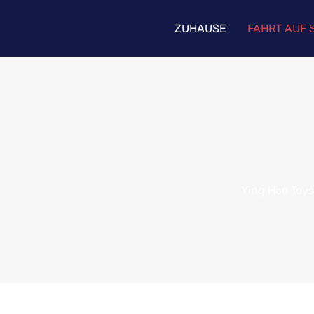
ZUHAUSE
FAHRT AUF 
Ying Hao Toys