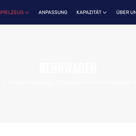
SPIELZEUG
ANPASSUNG
KAPAZITÄT
ÜBER U
RENNWAGEN
Fahrt auf Spielzeug
Elektrische Fahrt mit dem Auto