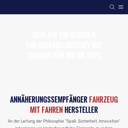
SICH AUF EIN DESIGN-R
EINLASSEN&D ODYSSEY MIT
YINGHAO FÜR RID ON TOYS
ANNÄHERUNGSSEMPFÄNGER
FAHRZEUG
MIT FAHREN
HERSTELLER
An der Leitung der Philosophie "Spaß, Sicherheit, Innovation"