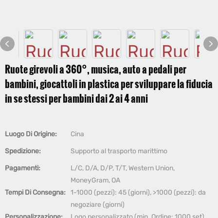
Ruote girevoli a 360°, musica, auto a pedali per
bambini, giocattoli in plastica per sviluppare la fiducia
in se stessi per bambini dai 2 ai 4 anni
Luogo Di Origine:
Cina
Spedizione:
Supporto al trasporto marittimo
Pagamenti:
L/C, D/A, D/P, T/T, Western Union,
MoneyGram, OA
Tempi Di Consegna:
1-1000 (pezzi): 45 (giorni), >1000 (pezzi): da
negoziare (giorni)
Personalizzazione:
Logo personalizzato (min. Ordine: 1000 set),