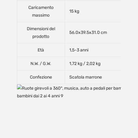
Caricamento
15 kg
massimo
Dimensioni del
56.0x39.5x31.0 cm
prodotto
Età
1,5-3 anni
N.W. / G.W.
1,72 kg / 2,02 kg
Confezione
Scatola marrone