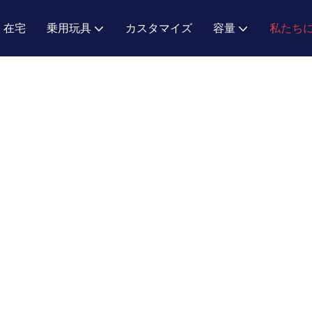
在宅
乗用玩具
カスタマイズ
容量
私たち
私たちのチーム
Ying Hao Toys
私たちについて
私たちのチーム