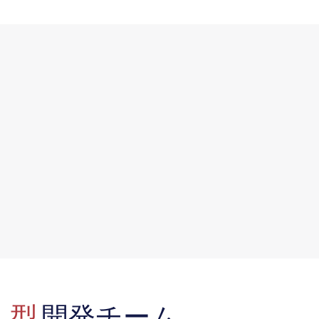
型
開発チーム