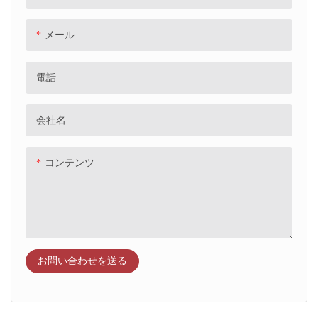
と持ち運びが簡単な利点があ
り、親が使用していないときは
メール
きちんと収納し、楽しみが必要
な場所に簡単に持ち運べるのに
電話
便利です。 友達の家での遊びデ
ートでも、家族での外出でも、
これらのおもちゃの車は、外出
会社名
先でもエンターテイメントと学
習の機会を提供します。
コンテンツ
お問い合わせを送る