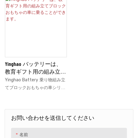
Yinghao バッテリーは、
教育ギフト用の組み立て
ブロックおもちゃの車に
Yinghao Battery 乗り物組み立
乗ることができます。
てブロックおもちゃの車シリー
ズは、子供たちにとって注目に
値する選択肢です。 電気自動車
には 2 輪、3 輪、4 輪があり、
お問い合わせを送信してください
電池で動くこれらのおもちゃは
楽しいだけでなく、教育的なギ
フトとしても役立ちます。 保管
名前