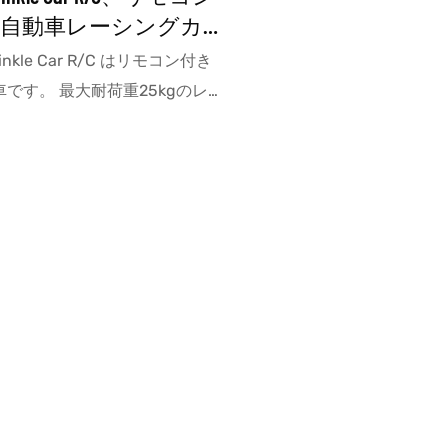
気自動車レーシングカ
winkle Car R/C はリモコン付き
です。 最大耐荷重25kgのレ
ーで、3歳から6歳までのお子様
ます。