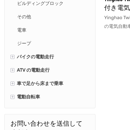
ビルディングブロック
付き電
ー
その他
Yinghao T
の電気自動車
電車
ーシングカ
ジープ
に適してい
+
バイクの電動走行
+
ATV の電動走行
白バイ
+
車で足から床まで乗車
かわいいバイク
ミニクワッド
+
電動自転車
スペースバイク
クワッドとトレーラー
消防車
レトロなバイク
クワッド
動物の車
キッズダートバイク
お問い合わせを送信して
& ペダルカーを押す
キッズ電動自転車