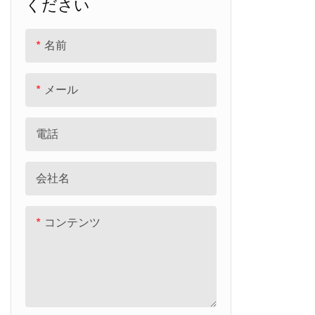
ください
バランスバイク
大人用電動自転車
名前
認可を受けた車
スクールバス
メール
三輪車
電話
電車
会社名
ベビーウォーカー
レトロな車
コンテンツ
その他