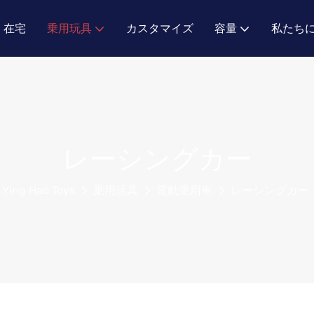
在宅
乗用玩具
カスタマイズ
容量
私たち
レーシングカー
Ying Hao Toys
乗用玩具
電動乗用車
レーシングカー