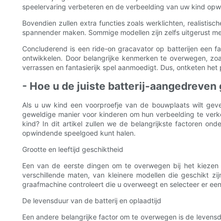
speelervaring verbeteren en de verbeelding van uw kind op
Bovendien zullen extra functies zoals werklichten, realisti
spannender maken. Sommige modellen zijn zelfs uitgerust met
Concluderend is een ride-on gracavator op batterijen een f
ontwikkelen. Door belangrijke kenmerken te overwegen, zoa
verrassen en fantasierijk spel aanmoedigt. Dus, ontketen het 
- Hoe u de juiste batterij-aangedreven
Als u uw kind een voorproefje van de bouwplaats wilt geven
geweldige manier voor kinderen om hun verbeelding te verke
kind? In dit artikel zullen we de belangrijkste factoren o
opwindende speelgoed kunt halen.
Grootte en leeftijd geschiktheid
Een van de eerste dingen om te overwegen bij het kiezen v
verschillende maten, van kleinere modellen die geschikt zi
graafmachine controleert die u overweegt en selecteer er een
De levensduur van de batterij en oplaadtijd
Een andere belangrijke factor om te overwegen is de levensd