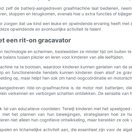
kind zelf de batterij-aangedreven graafmachine laat bedienen, nee
ren, stoppen en terugkomen, evenals hoe u extra functies of bijlage
rvoor zorgen dat uw kind een leuke en opwindende ervaring heeft met 
 deze opwindende en avontuurlijke activiteit te halen!
et een rit-on gracavator
in technologie en schermen, besteedden ze minder tijd om buiten te
balans tussen plezier en leren voor kinderen van alle leeftijden.
machine na te bootsen, waardoor kinderen kunnen genieten van de se
twerp en functionerende hendels kunnen kinderen doen alsof ze gr
beelding op, maar helpt hen ook om hand-oogcoördinatie en motorisc
aangedreven ride-on-graafmachine is de motor met batterijen, di
terrein verkennen en verborgen schatten ontdekken. De sensatie van
ook tal van educatieve voordelen. Terwijl kinderen met het speelgoed 
 met het plannen van hun bewegingen, strategiseren hoe ze h
en niet alleen hun cognitieve ontwikkeling, maar bereiden ze ook 
elen en lichamelijke activiteit aan, die essentieel zijn voor de alg