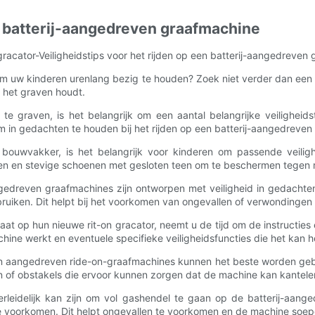
en batterij-aangedreven graafmachine
racator-Veiligheidstips voor het rijden op een batterij-aangedreven
w kinderen urenlang bezig te houden? Zoek niet verder dan een rit
 het graven houdt.
te graven, is het belangrijk om een ​​aantal belangrijke veiligheid
n om in gedachten te houden bij het rijden op een batterij-aangedreve
e bouwvakker, is het belangrijk voor kinderen om passende veiligh
en en stevige schoenen met gesloten teen om te beschermen tegen 
aangedreven graafmachines zijn ontworpen met veiligheid in gedacht
gebruiken. Dit helpt bij het voorkomen van ongevallen of verwondinge
aat op hun nieuwe rit-on gracator, neemt u de tijd om de instructies e
ine werkt en eventuele specifieke veiligheidsfuncties die het kan 
jen aangedreven ride-on-graafmachines kunnen het beste worden gebr
in of obstakels die ervoor kunnen zorgen dat de machine kan kantelen
erleidelijk kan zijn om vol gashendel te gaan op de batterij-aang
n te voorkomen. Dit helpt ongevallen te voorkomen en de machine soepe