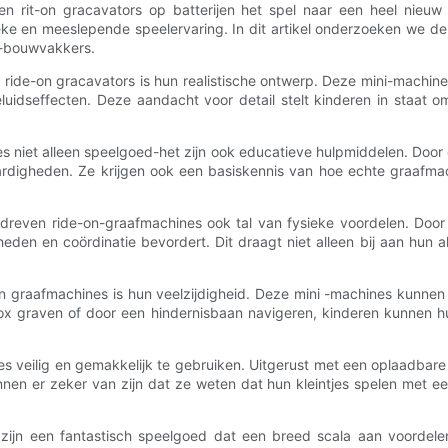
rit-on gracavators op batterijen het spel naar een heel nieuw n
eke en meeslepende speelervaring. In dit artikel onderzoeken we de
t-bouwvakkers.
 ride-on gracavators is hun realistische ontwerp. Deze mini-machi
luidseffecten. Deze aandacht voor detail stelt kinderen in staat 
es niet alleen speelgoed-het zijn ook educatieve hulpmiddelen. Door
rdigheden. Ze krijgen ook een basiskennis van hoe echte graafmac
dreven ride-on-graafmachines ook tal van fysieke voordelen. Doo
heden en coördinatie bevordert. Dit draagt ​​niet alleen bij aan hun
on graafmachines is hun veelzijdigheid. Deze mini -machines kunne
ox graven of door een hindernisbaan navigeren, kinderen kunnen h
s veilig en gemakkelijk te gebruiken. Uitgerust met een oplaadbare
n er zeker van zijn dat ze weten dat hun kleintjes spelen met een
zijn een fantastisch speelgoed dat een breed scala aan voordelen