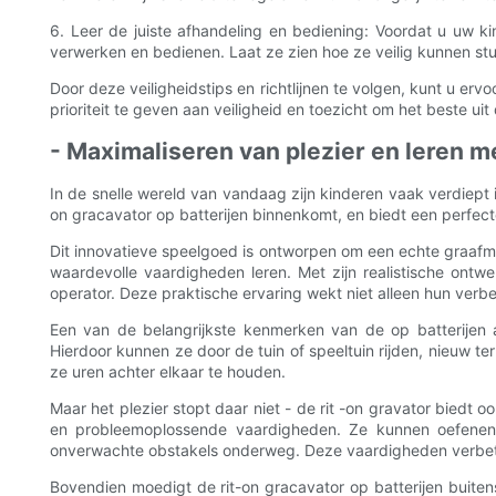
6. Leer de juiste afhandeling en bediening: Voordat u uw 
verwerken en bedienen. Laat ze zien hoe ze veilig kunnen stu
Door deze veiligheidstips en richtlijnen te volgen, kunt u e
prioriteit te geven aan veiligheid en toezicht om het beste uit
- Maximaliseren van plezier en leren m
In de snelle wereld van vandaag zijn kinderen vaak verdiept 
on gracavator op batterijen binnenkomt, en biedt een perfecte 
Dit innovatieve speelgoed is ontworpen om een ​​echte graaf
waardevolle vaardigheden leren. Met zijn realistische on
operator. Deze praktische ervaring wekt niet alleen hun ver
Een van de belangrijkste kenmerken van de op batterijen 
Hierdoor kunnen ze door de tuin of speeltuin rijden, nieuw 
ze uren achter elkaar te houden.
Maar het plezier stopt daar niet - de rit -on gravator biedt 
en probleemoplossende vaardigheden. Ze kunnen oefenen
onverwachte obstakels onderweg. Deze vaardigheden verbeter
Bovendien moedigt de rit-on gracavator op batterijen buitensp