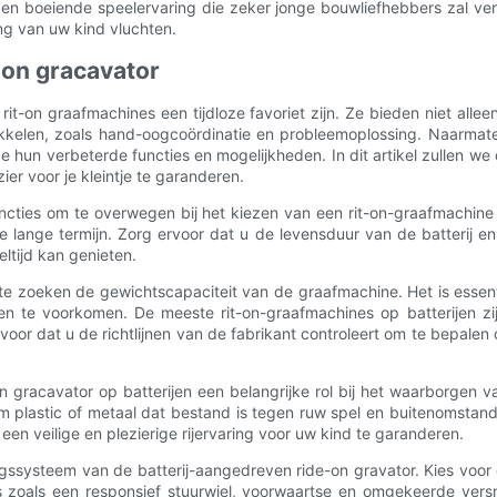
en boeiende speelervaring die zeker jonge bouwliefhebbers zal v
ing van uw kind vluchten.
-on gracavator
rit-on graafmachines een tijdloze favoriet zijn. Ze bieden niet all
kelen, zoals hand-oogcoördinatie en probleemoplossing. Naarmate 
un verbeterde functies en mogelijkheden. In dit artikel zullen we 
er voor je kleintje te garanderen.
uncties om te overwegen bij het kiezen van een rit-on-graafmachin
op de lange termijn. Zorg ervoor dat u de levensduur van de batterij
tijd kan genieten.
e zoeken de gewichtscapaciteit van de graafmachine. Het is essenti
en te voorkomen. De meeste rit-on-graafmachines op batterijen zi
or dat u de richtlijnen van de fabrikant controleert om te bepalen 
on gracavator op batterijen een belangrijke rol bij het waarborgen
lastic of metaal dat bestand is tegen ruw spel en buitenomstandi
n ​​veilige en plezierige rijervaring voor uw kind te garanderen.
ngssysteem van de batterij-aangedreven ride-on gravator. Kies vo
es zoals een responsief stuurwiel, voorwaartse en omgekeerde versn