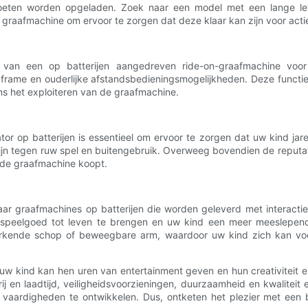
 moeten worden opgeladen. Zoek naar een model met een lange le
raafmachine om ervoor te zorgen dat deze klaar kan zijn voor actie
iezen van een op batterijen aangedreven ride-on-graafmachine 
g frame en ouderlijke afstandsbedieningsmogelijkheden. Deze functi
s het exploiteren van de graafmachine.
or op batterijen is essentieel om ervoor te zorgen dat uw kind jar
ijn tegen ruw spel en buitengebruik. Overweeg bovendien de reputat
de graafmachine koopt.
r graafmachines op batterijen die worden geleverd met interactieve
 speelgoed tot leven te brengen en uw kind een meer meeslepend
erkende schop of beweegbare arm, waardoor uw kind zich kan voe
or uw kind kan hen uren van entertainment geven en hun creativiteit
ij en laadtijd, veiligheidsvoorzieningen, duurzaamheid en kwaliteit
ke vaardigheden te ontwikkelen. Dus, ontketen het plezier met een 