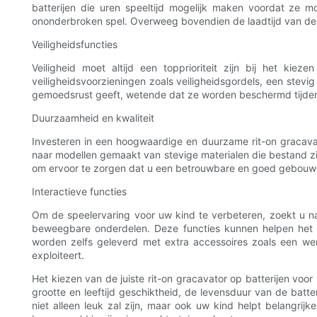
batterijen die uren speeltijd mogelijk maken voordat ze
ononderbroken spel. Overweeg bovendien de laadtijd van de g
Veiligheidsfuncties
Veiligheid moet altijd een topprioriteit zijn bij het k
veiligheidsvoorzieningen zoals veiligheidsgordels, een stevi
gemoedsrust geeft, wetende dat ze worden beschermd tijden
Duurzaamheid en kwaliteit
Investeren in een hoogwaardige en duurzame rit-on gracavat
naar modellen gemaakt van stevige materialen die bestand z
om ervoor te zorgen dat u een betrouwbare en goed gebouw
Interactieve functies
Om de speelervaring voor uw kind te verbeteren, zoekt u naa
beweegbare onderdelen. Deze functies kunnen helpen het
worden zelfs geleverd met extra accessoires zoals een w
exploiteert.
Het kiezen van de juiste rit-on gracavator op batterijen vo
grootte en leeftijd geschiktheid, de levensduur van de batter
niet alleen leuk zal zijn, maar ook uw kind helpt belangrij