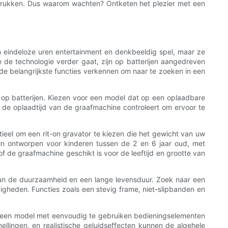
errukken. Dus waarom wachten? Ontketen het plezier met een
een eindeloze uren entertainment en denkbeeldig spel, maar ze
de technologie verder gaat, zijn op batterijen aangedreven
de belangrijkste functies verkennen om naar te zoeken in een
e op batterijen. Kiezen voor een model dat op een oplaadbare
 en de oplaadtijd van de graafmachine controleert om ervoor te
eel om een ​​rit-on gravator te kiezen die het gewicht van uw
jn ontworpen voor kinderen tussen de 2 en 6 jaar oud, met
of de graafmachine geschikt is voor de leeftijd en grootte van
 van de duurzaamheid en een lange levensduur. Zoek naar een
gheden. Functies zoals een stevig frame, niet-slipbanden en
or een model met eenvoudig te gebruiken bedieningselementen
ellingen, en realistische geluidseffecten kunnen de algehele