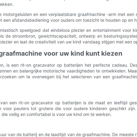
wekken.
sche motorgeluiden en een verplaatsbare graafmachine -arm met een
 een afstandsbediening voor ouders om toezicht te houden op en hu
antastisch speelgoed dat eindeloos plezier en entertainment voor k
ls de stroombron, gewichtscapaciteit, ontwerp en besturingssyste
plezier en laat de creativiteit van uw kind vandaag stijgen met een
 graafmachine voor uw kind kunt kiezen
, is een rit-on gracavator op batterijen het perfecte cadeau. De
nnen en belangrijke motorische vaardigheden te ontwikkelen. Maar m
nderzoeken om te overwegen bij het selecteren van een graafmachin
an een rit-on gracavator op batterijen is de maat en leeftijd ges
jn voor peuters tot grotere die voor oudere kinderen geschikt zijn
 die veilig en comfortabel is voor uw kind om te werken.
uur van de batterij en de laadtijd van de graafmachine. De meeste 