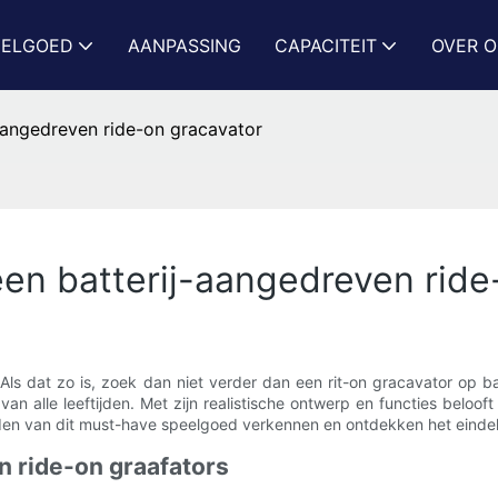
EELGOED
AANPASSING
CAPACITEIT
OVER 
-aangedreven ride-on gracavator
een batterij-aangedreven ride
? Als dat zo is, zoek dan niet verder dan een rit-on gracavator op 
n alle leeftijden. Met zijn realistische ontwerp en functies beloof
den van dit must-have speelgoed verkennen en ontdekken het eindel
n ride-on graafators