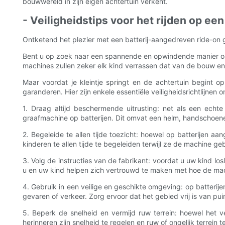
bouwwereld in zijn eigen achtertuin verkent.
- Veiligheidstips voor het rijden op e
Ontketend het plezier met een batterij-aangedreven ride-on g
Bent u op zoek naar een spannende en opwindende manier om u
machines zullen zeker elk kind verrassen dat van de bouw en
Maar voordat je kleintje springt en de achtertuin begint op 
garanderen. Hier zijn enkele essentiële veiligheidsrichtlijne
1. Draag altijd beschermende uitrusting: net als een echt
graafmachine op batterijen. Dit omvat een helm, handschoen
2. Begeleide te allen tijde toezicht: hoewel op batterijen 
kinderen te allen tijde te begeleiden terwijl ze de machine 
3. Volg de instructies van de fabrikant: voordat u uw kind losl
u en uw kind helpen zich vertrouwd te maken met hoe de mach
4. Gebruik in een veilige en geschikte omgeving: op batteri
gevaren of verkeer. Zorg ervoor dat het gebied vrij is van pu
5. Beperk de snelheid en vermijd ruw terrein: hoewel het v
herinneren zijn snelheid te regelen en ruw of ongelijk terrei