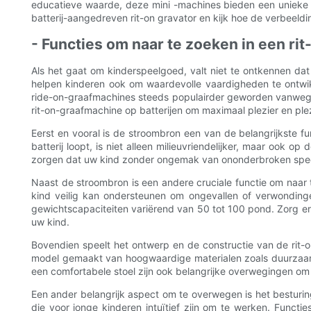
educatieve waarde, deze mini -machines bieden een unieke 
batterij-aangedreven rit-on gravator en kijk hoe de verbeeld
- Functies om naar te zoeken in een rit
Als het gaat om kinderspeelgoed, valt niet te ontkennen dat 
helpen kinderen ook om waardevolle vaardigheden te ontwik
ride-on-graafmachines steeds populairder geworden vanwege h
rit-on-graafmachine op batterijen om maximaal plezier en plezi
Eerst en vooral is de stroombron een van de belangrijkste f
batterij loopt, is niet alleen milieuvriendelijker, maar ook 
zorgen dat uw kind zonder ongemak van ononderbroken speel
Naast de stroombron is een andere cruciale functie om naar t
kind veilig kan ondersteunen om ongevallen of verwonding
gewichtscapaciteiten variërend van 50 tot 100 pond. Zorg ervo
uw kind.
Bovendien speelt het ontwerp en de constructie van de rit-
model gemaakt van hoogwaardige materialen zoals duurzaam p
een comfortabele stoel zijn ook belangrijke overwegingen om ee
Een ander belangrijk aspect om te overwegen is het besturi
die voor jonge kinderen intuïtief zijn om te werken. Functi