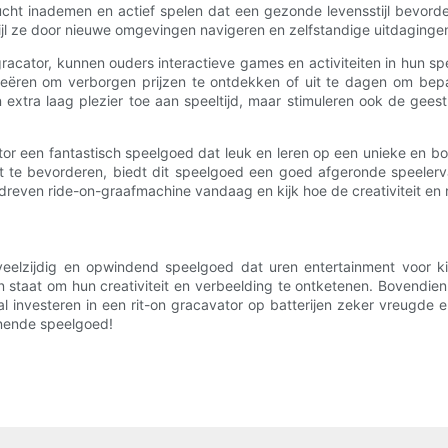
ucht inademen en actief spelen dat een gezonde levensstijl bevor
wijl ze door nieuwe omgevingen navigeren en zelfstandige uitdaginge
 gracator, kunnen ouders interactieve games en activiteiten in hun 
reëren om verborgen prijzen te ontdekken of uit te dagen om bep
 extra laag plezier toe aan speeltijd, maar stimuleren ook de ge
or een fantastisch speelgoed dat leuk en leren op een unieke en b
teit te bevorderen, biedt dit speelgoed een goed afgeronde speeler
dreven ride-on-graafmachine vandaag en kijk hoe de creativiteit en 
 veelzijdig en opwindend speelgoed dat uren entertainment voor k
 staat om hun creativiteit en verbeelding te ontketenen. Bovendien
al investeren in een rit-on gracavator op batterijen zeker vreugde 
nnende speelgoed!