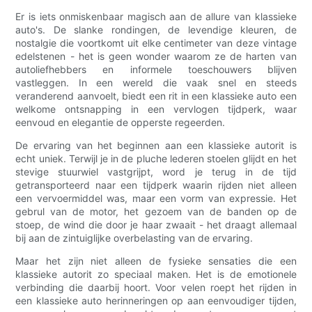
Er is iets onmiskenbaar magisch aan de allure van klassieke
auto's. De slanke rondingen, de levendige kleuren, de
nostalgie die voortkomt uit elke centimeter van deze vintage
edelstenen - het is geen wonder waarom ze de harten van
autoliefhebbers en informele toeschouwers blijven
vastleggen. In een wereld die vaak snel en steeds
veranderend aanvoelt, biedt een rit in een klassieke auto een
welkome ontsnapping in een vervlogen tijdperk, waar
eenvoud en elegantie de opperste regeerden.
De ervaring van het beginnen aan een klassieke autorit is
echt uniek. Terwijl je in de pluche lederen stoelen glijdt en het
stevige stuurwiel vastgrijpt, word je terug in de tijd
getransporteerd naar een tijdperk waarin rijden niet alleen
een vervoermiddel was, maar een vorm van expressie. Het
gebrul van de motor, het gezoem van de banden op de
stoep, de wind die door je haar zwaait - het draagt ​​allemaal
bij aan de zintuiglijke overbelasting van de ervaring.
Maar het zijn niet alleen de fysieke sensaties die een
klassieke autorit zo speciaal maken. Het is de emotionele
verbinding die daarbij hoort. Voor velen roept het rijden in
een klassieke auto herinneringen op aan eenvoudiger tijden,