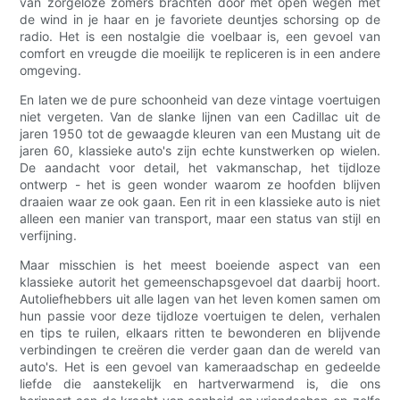
van zorgeloze zomers brachten door met open wegen met
de wind in je haar en je favoriete deuntjes schorsing op de
radio. Het is een nostalgie die voelbaar is, een gevoel van
comfort en vreugde die moeilijk te repliceren is in een andere
omgeving.
En laten we de pure schoonheid van deze vintage voertuigen
niet vergeten. Van de slanke lijnen van een Cadillac uit de
jaren 1950 tot de gewaagde kleuren van een Mustang uit de
jaren 60, klassieke auto's zijn echte kunstwerken op wielen.
De aandacht voor detail, het vakmanschap, het tijdloze
ontwerp - het is geen wonder waarom ze hoofden blijven
draaien waar ze ook gaan. Een rit in een klassieke auto is niet
alleen een manier van transport, maar een status van stijl en
verfijning.
Maar misschien is het meest boeiende aspect van een
klassieke autorit het gemeenschapsgevoel dat daarbij hoort.
Autoliefhebbers uit alle lagen van het leven komen samen om
hun passie voor deze tijdloze voertuigen te delen, verhalen
en tips te ruilen, elkaars ritten te bewonderen en blijvende
verbindingen te creëren die verder gaan dan de wereld van
auto's. Het is een gevoel van kameraadschap en gedeelde
liefde die aanstekelijk en hartverwarmend is, die ons