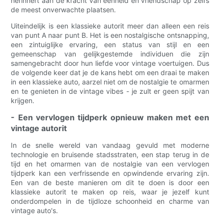
herinnert aan de kracht van eenheid en vriendschap op zelfs
de meest onverwachte plaatsen.
Uiteindelijk is een klassieke autorit meer dan alleen een reis
van punt A naar punt B. Het is een nostalgische ontsnapping,
een zintuiglijke ervaring, een status van stijl en een
gemeenschap van gelijkgestemde individuen die zijn
samengebracht door hun liefde voor vintage voertuigen. Dus
de volgende keer dat je de kans hebt om een ​​draai te maken
in een klassieke auto, aarzel niet om de nostalgie te omarmen
en te genieten in de vintage vibes - je zult er geen spijt van
krijgen.
- Een vervlogen tijdperk opnieuw maken met een
vintage autorit
In de snelle wereld van vandaag gevuld met moderne
technologie en bruisende stadsstraten, een stap terug in de
tijd en het omarmen van de nostalgie van een vervlogen
tijdperk kan een verfrissende en opwindende ervaring zijn.
Een van de beste manieren om dit te doen is door een
klassieke autorit te maken op reis, waar je jezelf kunt
onderdompelen in de tijdloze schoonheid en charme van
vintage auto's.