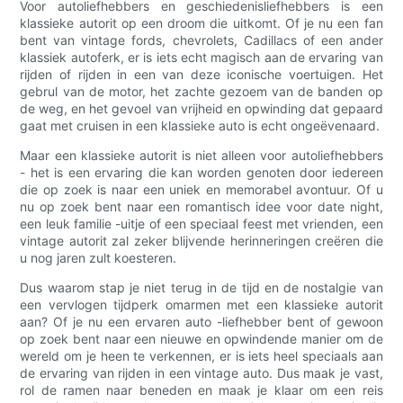
Voor autoliefhebbers en geschiedenisliefhebbers is een
klassieke autorit op een droom die uitkomt. Of je nu een fan
bent van vintage fords, chevrolets, Cadillacs of een ander
klassiek autoferk, er is iets echt magisch aan de ervaring van
rijden of rijden in een van deze iconische voertuigen. Het
gebrul van de motor, het zachte gezoem van de banden op
de weg, en het gevoel van vrijheid en opwinding dat gepaard
gaat met cruisen in een klassieke auto is echt ongeëvenaard.
Maar een klassieke autorit is niet alleen voor autoliefhebbers
- het is een ervaring die kan worden genoten door iedereen
die op zoek is naar een uniek en memorabel avontuur. Of u
nu op zoek bent naar een romantisch idee voor date night,
een leuk familie -uitje of een speciaal feest met vrienden, een
vintage autorit zal zeker blijvende herinneringen creëren die
u nog jaren zult koesteren.
Dus waarom stap je niet terug in de tijd en de nostalgie van
een vervlogen tijdperk omarmen met een klassieke autorit
aan? Of je nu een ervaren auto -liefhebber bent of gewoon
op zoek bent naar een nieuwe en opwindende manier om de
wereld om je heen te verkennen, er is iets heel speciaals aan
de ervaring van rijden in een vintage auto. Dus maak je vast,
rol de ramen naar beneden en maak je klaar om een ​​reis