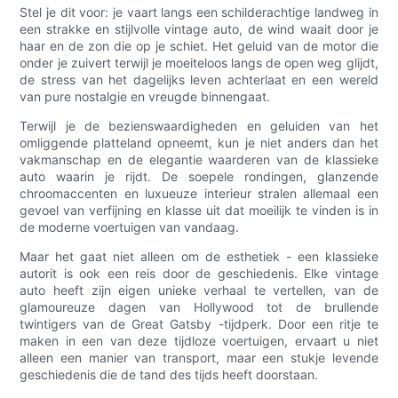
Stel je dit voor: je vaart langs een schilderachtige landweg in
een strakke en stijlvolle vintage auto, de wind waait door je
haar en de zon die op je schiet. Het geluid van de motor die
onder je zuivert terwijl je moeiteloos langs de open weg glijdt,
de stress van het dagelijks leven achterlaat en een wereld
van pure nostalgie en vreugde binnengaat.
Terwijl je de bezienswaardigheden en geluiden van het
omliggende platteland opneemt, kun je niet anders dan het
vakmanschap en de elegantie waarderen van de klassieke
auto waarin je rijdt. De soepele rondingen, glanzende
chroomaccenten en luxueuze interieur stralen allemaal een
gevoel van verfijning en klasse uit dat moeilijk te vinden is in
de moderne voertuigen van vandaag.
Maar het gaat niet alleen om de esthetiek - een klassieke
autorit is ook een reis door de geschiedenis. Elke vintage
auto heeft zijn eigen unieke verhaal te vertellen, van de
glamoureuze dagen van Hollywood tot de brullende
twintigers van de Great Gatsby -tijdperk. Door een ritje te
maken in een van deze tijdloze voertuigen, ervaart u niet
alleen een manier van transport, maar een stukje levende
geschiedenis die de tand des tijds heeft doorstaan.