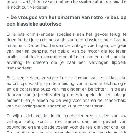
terug in de tijd te maken met een klassieke autorit op reis die
je nooit zult vergeten.
- De vreugde van het omarmen van retro -vibes op
een klassieke autorisse
Er is iets onmiskenbaar speciaals aan het gevoel terug te
doen in de tijd en de nostalgie van een klassieke autorisse te
omarmen. De perfect bewaarde vintage voertuigen, de geur
van leer en benzine, het geluid van de motor die tot leven
brullen - al deze elementen combineren om een ​​echt unieke
ervaring te creëren die je naar een vervlogen tijdperk
transporteert.
Er is een zekere vreugde in de eenvoud van een klassieke
autorit op. Voorbij zijn de afleiding van moderne technologie
en de constante buzz van meldingen en berichten. In plaats
daarvan kun je jezelf volledig onderdompelen in het huidige
moment, en je alleen op de weg voor ons en de schoonheid
van het omliggende landschap kunt concentreren.
Terwijl u zich vestigt in de pluche lederen stoelen van uw
vintage auto, kunt u niet anders dan een gevoel van
opwinding en anticipatie voelen voor de reis die voor ons ligt.
De zachte purr van de motor als het gaat om leven is muziek