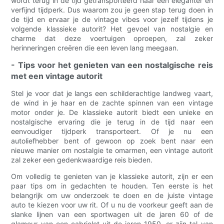
wordt terug in de tijd getransporteerd naar een eleganter en
verfijnd tijdperk. Dus waarom zou je geen stap terug doen in
de tijd en ervaar je de vintage vibes voor jezelf tijdens je
volgende klassieke autorit? Het gevoel van nostalgie en
charme dat deze voertuigen oproepen, zal zeker
herinneringen creëren die een leven lang meegaan.
- Tips voor het genieten van een nostalgische reis
met een vintage autorit
Stel je voor dat je langs een schilderachtige landweg vaart,
de wind in je haar en de zachte spinnen van een vintage
motor onder je. De klassieke autorit biedt een unieke en
nostalgische ervaring die je terug in de tijd naar een
eenvoudiger tijdperk transporteert. Of je nu een
autoliefhebber bent of gewoon op zoek bent naar een
nieuwe manier om nostalgie te omarmen, een vintage autorit
zal zeker een gedenkwaardige reis bieden.
Om volledig te genieten van je klassieke autorit, zijn er een
paar tips om in gedachten te houden. Ten eerste is het
belangrijk om uw onderzoek te doen en de juiste vintage
auto te kiezen voor uw rit. Of u nu de voorkeur geeft aan de
slanke lijnen van een sportwagen uit de jaren 60 of de
glamour van een cabriolet uit de jaren 1950, er zijn tal van