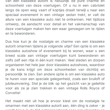
van een klassieke autorit is natuurlijk de pure charme en
schoonheid van deze voertuigen. Of u nu in een cabriolet
langs de open weg vaart of koptjes draait terwijl u naar een
speciaal evenement in een vintage sedan trekt, er valt de
allure van een klassieke auto niet te ontkennen. Het tijdloze
ontwerp, de aandacht voor detail en het vakmanschap van
deze voertuigen maken hen een waar genoegen om te rijden
en te bewonderen.
Dus hoe kun je de nostalgie en charme van een klassieke
autorit omarmen tijdens je volgende uitje? Een optie is om een
​​klassieke autoshow of evenement bij te wonen, waar u een
breed scala aan vintage voertuigen kunt bewonderen en
zelfs zelf een ritje in één kunt maken. Veel steden en dorpen
organiseren het hele jaar door klassieke autoshows, waardoor
je de kans krijgt om deze schoonheden van dichtbij en
persoonlijk te zien. Een andere optie is om een ​​klassieke auto
te huren voor een speciale gelegenheid, zoals een bruiloft of
jubileumviering. Stel je de blik op het gezicht van je geliefde
voor als ze je zien trekken in een vintage Rolls Royce of
Corvette!
Het maakt niet uit hoe je ervoor kiest om de nostalgie te
omarmen met een klassieke autorit aan, één ding is zeker - je