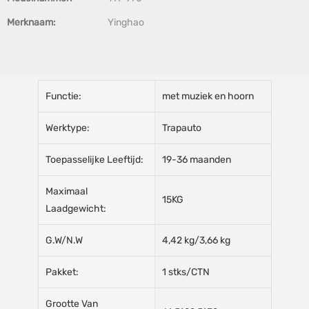
Merknaam:
Yinghao
Functie:
met muziek en hoorn
Werktype:
Trapauto
Toepasselijke Leeftijd:
19-36 maanden
Maximaal
15KG
Laadgewicht:
G.W/N.W
4,42 kg/3,66 kg
Pakket:
1 stks/CTN
Grootte Van