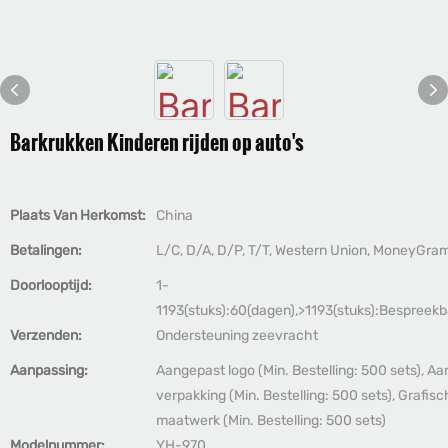
Barkrukken Kinderen rijden op auto's
Plaats Van Herkomst:
China
Betalingen:
L/C, D/A, D/P, T/T, Western Union, MoneyGra
Doorlooptijd:
1-
1193(stuks):60(dagen),>1193(stuks):Bespreek
Verzenden:
Ondersteuning zeevracht
Aanpassing:
Aangepast logo (Min. Bestelling: 500 sets), A
verpakking (Min. Bestelling: 500 sets), Grafisc
maatwerk (Min. Bestelling: 500 sets)
Modelnummer:
YH-970