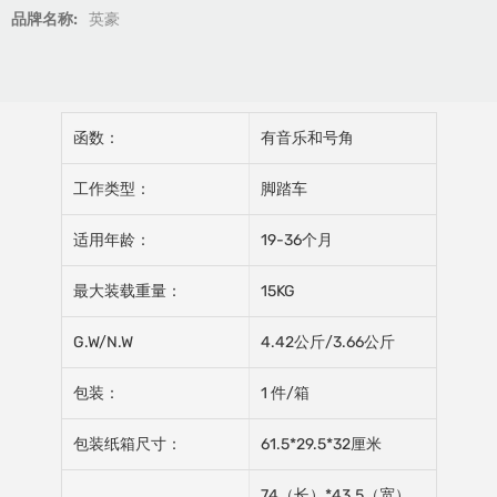
品牌名称:
英豪
函数：
有音乐和号角
工作类型：
脚踏车
适用年龄：
19-36个月
最大装载重量：
15KG
G.W/N.W
4.42公斤/3.66公斤
包装：
1 件/箱
包装纸箱尺寸：
61.5*29.5*32厘米
74（长）*43.5（宽）