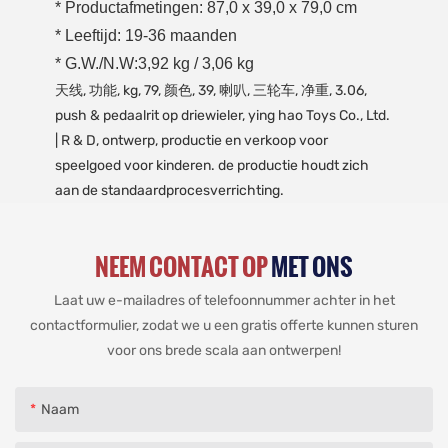
* Productafmetingen: 87,0 x 39,0 x 79,0 cm
* Leeftijd: 19-36 maanden
* G.W./N.W:3,92 kg / 3,06 kg
天线, 功能, kg, 79, 颜色, 39, 喇叭, 三轮车, 净重, 3.06,
push & pedaalrit op driewieler, ying hao Toys Co., Ltd.
| R & D, ontwerp, productie en verkoop voor
speelgoed voor kinderen. de productie houdt zich
aan de standaardprocesverrichting.
NEEM CONTACT OP
MET ONS
Laat uw e-mailadres of telefoonnummer achter in het
contactformulier, zodat we u een gratis offerte kunnen sturen
voor ons brede scala aan ontwerpen!
Naam