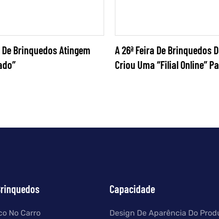
 De Brinquedos Atingem
A 26ª Feira De Brinquedos
ado”
Criou Uma “filial Online” P
Empresas Desempregadas
Brinquedos
Capacidade
ico No Carro
Design De Aparência Do Prod