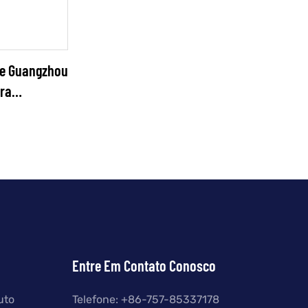
 De Guangzhou
ara
Entre Em Contato Conosco
uto
Telefone: +
86-757-85337178