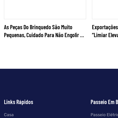
As Peças Do Brinquedo São Muito
Exportações
Pequenas, Cuidado Para Não Engolir O
“limiar Elev
Bebê
Links Rápidos
Passeio Em 
Casa
Passeio Elétr