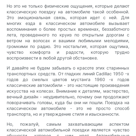
Но это не только физические ощущения, которые делают
классическую поездку на автомобиле такой особенной.
Это эмоциональная связь, которая идет с ней. Для
многих езда в классическом автомобиле вызывает
воспоминания о более простых временах, беззаботного
лета, проведенного по круиз по открытым дорогам с
ветром на волосах и вашими любимыми мелодиями,
громкими по радио. Это ностальгия, которая ощутима,
чувство комфорта и радости, которую трудно
воспроизвести в любой другой обстановке.
И давайте не будем забывать о красоте этих старинных
транспортных средств. От гладких линий Cadillac 1950 -х
годов до смелых цветов мустанга 1960 -х годов
классические автомобили - это настоящие произведения
искусства на колесах. Внимание к деталям, мастерство,
вечный дизайн - неудивительно, почему они продолжают
поворачивать головы, куда бы они ни пошли. Поездка на
классическом автомобиле - это не просто способ
транспорта, но и утверждение стиля и изысканности.
Но, пожалуй, самым захватывающим аспектом
классической автомобильной поездки является чувство
общности, которое с ним идет. Автомобильные