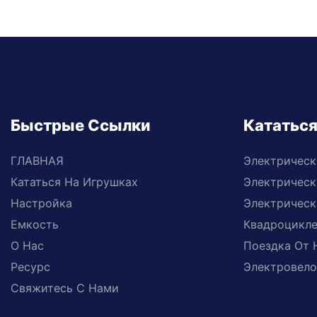
Быстрые Ссылки
Кататься
ГЛАВНАЯ
Электрическ
Кататься На Игрушках
Электрическ
Настройка
Электрическ
Емкость
Квадроцикл
О Нас
Поездка От 
Ресурс
Электровело
Свяжитесь С Нами