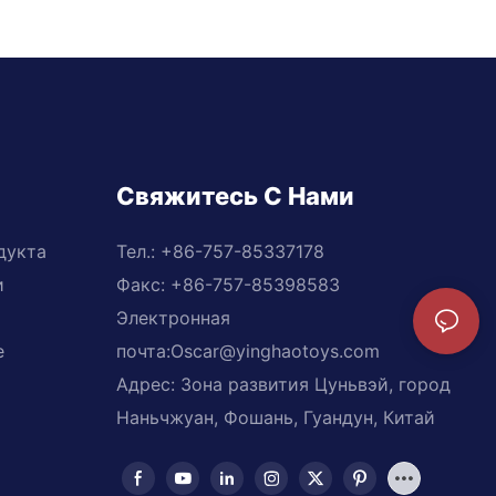
Свяжитесь С Нами
дукта
Тел.: +
86-757-85337178
и
Факс: +86-757-85398583
Электронная
е
почта:
Oscar@yinghaotoys.com
Адрес: Зона развития Цуньвэй, город
Наньчжуан, Фошань, Гуандун, Китай