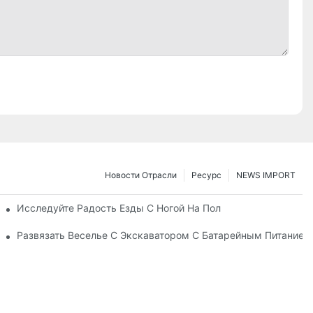
Новости Отрасли
Ресурс
NEWS IMPORT
йствием С Ног До Пола!
Исследуйте Радость Езды С Ногой На Пол
Подъездом:
Развязать Веселье С Экскаватором С Батарейным Питанием