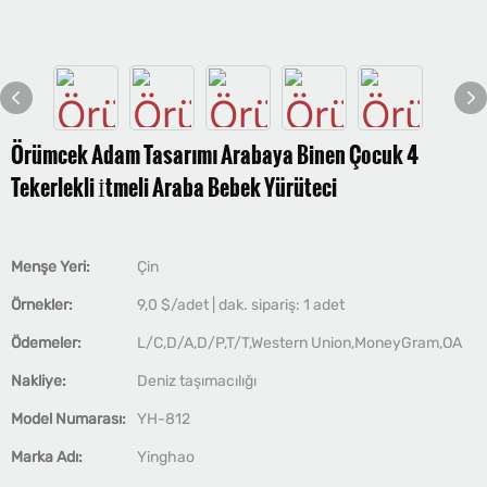
Örümcek Adam Tasarımı Arabaya Binen Çocuk 4
Tekerlekli İtmeli Araba Bebek Yürüteci
Menşe Yeri:
Çin
Örnekler:
9,0 $/adet | dak. sipariş: 1 adet
Ödemeler:
L/C,D/A,D/P,T/T,Western Union,MoneyGram,OA
Nakliye:
Deniz taşımacılığı
Model Numarası:
YH-812
Marka Adı:
Yinghao