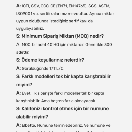
A:
ICTI, GSV, CCC, CE (EN71, EN14765), SGS, ASTM,
ISO9001 vb. sertifikalarımız mevcuttur. Ayrıca miktar
uygun olduğunda istediğiniz sertifikayı da
uygulayabiliriz.
S: Minimum Sipariş Miktarı (MOQ) nedir?
A:
MOQ, bir adet 40'HQ için miktardır. Genellikle 300
adettir.
S: Ödeme koşullarınız nelerdir?
A:
Görüldüğünde T/T,L/C.
S: Farklı modelleri tek bir kapta karıştırabilir
miyim?
A:
Evet. İlk siparişte farklı modeller tek bir kapta
karıştırılabilir. Ama beşten fazla olmayacak.
S: Kalitenizi kontrol etmek için bir numune
alabilir miyim?
A:
Elbette. Numune temin edebiliriz. Ve numune ve