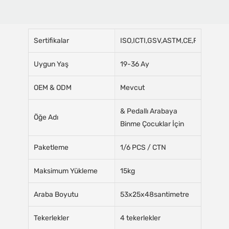
Sertifikalar
ISO,ICTI,GSV,ASTM,CE,ROHS
Uygun Yaş
19-36 Ay
OEM & ODM
Mevcut
& Pedallı Arabaya
Öğe Adı
Binme Çocuklar İçin
Paketleme
1/6 PCS / CTN
Maksimum Yükleme
15kg
Araba Boyutu
53x25x48santimetre
Tekerlekler
4 tekerlekler