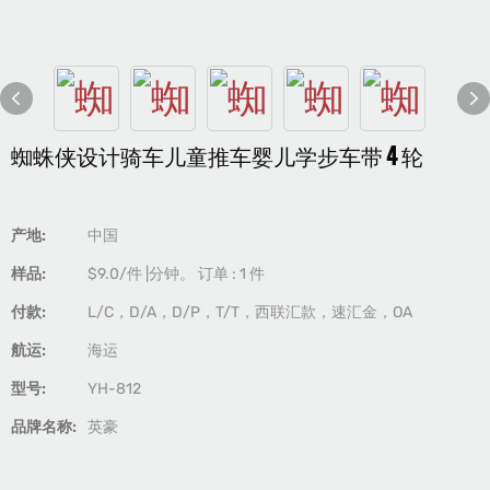
蜘蛛侠设计骑车儿童推车婴儿学步车带 4 轮
产地:
中国
样品:
$9.0/件 |分钟。 订单 : 1 件
付款:
L/C，D/A，D/P，T/T，西联汇款，速汇金，OA
航运:
海运
型号:
YH-812
品牌名称:
英豪