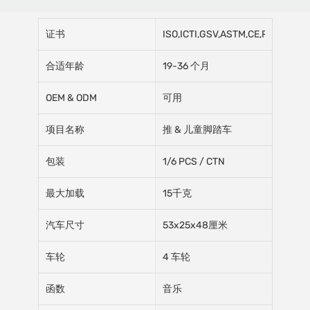
证书
ISO,ICTI,GSV,ASTM,CE,ROHS
合适年龄
19-36 个月
OEM & ODM
可用
项目名称
推 & 儿童脚踏车
包装
1/6 PCS / CTN
最大加载
15千克
汽车尺寸
53x25x48厘米
车轮
4 车轮
函数
音乐