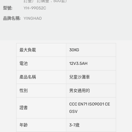
訂量） 訂購量：500套）
型號:
YH-99052C
品牌名稱:
YINGHAO
最大負載
30KG
電池
12V3.5AH
產品名稱
兒童沙灘車
性別
男女通用的
CCC EN71 ISO9001 CE
證書
GSV
年齡
3-7歲