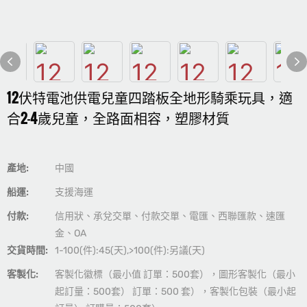
12伏特電池供電兒童四踏板全地形騎乘玩具，適
合2-4歲兒童，全路面相容，塑膠材質
產地:
中國
船運:
支援海運
付款:
信用狀、承兌交單、付款交單、電匯、西聯匯款、速匯
金、OA
交貨時間:
1-100(件):45(天),>100(件):另議(天)
客製化:
客製化徽標（最小值 訂單：500套），圖形客製化（最小
起訂量：500套） 訂單：500 套），客製化包裝（最小起