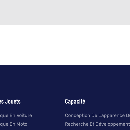
es Jouets
Capacité
ique En Voiture
Conception De L'apparence D
ique En Moto
Recherche Et Développement