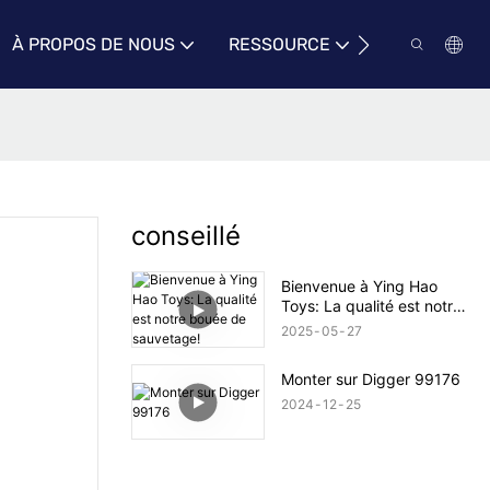
À PROPOS DE NOUS
RESSOURCE
CONTACTEZ
conseillé
Bienvenue à Ying Hao
Toys: La qualité est notre
bouée de sauvetage!
2025
05
27
Monter sur Digger 99176
2024
12
25