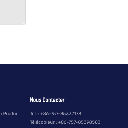
Nous Contacter
u Produit
Tél. : +
86-757-85337178
Télécopieur : +86-757-85398583