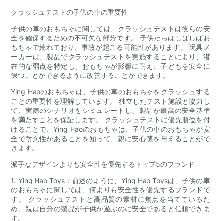
クラッシュテストの子供の車の重要性
子供の車のおもちゃに関しては、クラッシュテストは彼らの安
全を確保するための不可欠な部分です。 子供たちはしばしばお
もちゃで荒れており、事故が起こる可能性があります。 玩具メ
ーカーは、製品でクラッシュテストを実施することにより、潜
在的な弱点を特定し、おもちゃが影響に耐え、子どもを安全に
保つことができるように改善することができます。
Ying Haoのおもちゃは、子供の車のおもちゃをクラッシュする
ことの重要性を理解しています。 独立したテスト施設と協力し
て、実際のシナリオをシミュレートし、製品が最高の安全基準
を満たすことを保証します。 クラッシュテストに優先順位を付
けることで、Ying Haoのおもちゃは、子供の車のおもちゃが安
全で耐久性があることを知って、親に安心感を与えることがで
きます。
派手なデザインよりも安全性を優先するトップ5のブランド
1. Ying Hao Toys：前述のように、Ying Hao Toysは、子供の車
のおもちゃに関しては、何よりも安全性を優先するブランドで
す。 クラッシュテストと高品質の素材に焦点を当てているた
め、親は自分の製品が子供が遊ぶのに安全であると信頼できま
す。