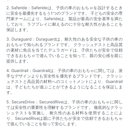
2. Saferide：Saferideは、子供の車のおもちゃを設計するとき
に安全を最優先するもう1つのブランドです。 子どもの安全の専
門家チームにより、Saferideは、製品が最高の安全基準を満た
しており、ラフプレイに耐えるのに十分な耐久性があることを
保証します。
3. Duraguard：Duraguardは、耐久性のある安全な子供の車の
おもちゃで知られるブランドです。 クラッシュテストと高品質
の素材に焦点を当てたデュラガードは、子供たちが安全で信頼
できるおもちゃで遊んでいることを知って、親の安心感を親に
提供します。
4. Guardrail：Guardrailは、子供の車のおもちゃに関しては、派
手なデザインよりも安全性を優先するブランドです。 クラッシ
ュテストと高品質の材料へのコミットメントにより、Guardrail
は、子どもたちが遊ぶことができるようになることを保証しま
す。
5. SecureDrive：SecuredRiveは、子供の車のおもちゃに関し
ては安全性の重要性を理解するブランドです。 徹底的なクラッ
シュテストを実施し、耐久性のある材料を使用することによ
り、SecuredRiveは親に子供たちが安全で信頼できるおもちゃ
で遊んでいることを知って安心します。