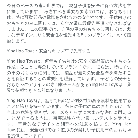
今日のペースの速い世界では、親は子供を安全に保つ方法を常
に探しています。 考慮すべき重要な要素の1つは、おもちゃ自
体、特に可動部品や電気を含むものの安全性です。 子供向けの
おもちゃの車に関しては、安全が常に最優先事項でなければな
りません。 この記事では、子供の車のおもちゃに関しては、派
手なデザインよりも安全性を優先する5つのブランドについて議
論します。
YingHao Toys：安全なキッズ車で先導する
Ying Hao Toysは、何年も子供向けの安全で高品質のおもちゃを
作成することに専念しているブランドです。 彼らは、特に子供
の車のおもちゃに関しては、製品が最高の安全基準を満たすこ
とを保証することの重要性を理解しています。 子どもの安全と
おもちゃのデザインの専門家チームがあるYing Hao Toysは、業
界で信頼できる名前になりました。
Ying Hao Toysは、無毒で鉛のない耐久性のある素材を使用する
ことに誇りを持っています。 彼らの子供の車のおもちゃは、安
全上の危険を壊さず、ポーズをとらずに大まかな遊びに耐える
ことができるように、衝突試験を含む厳しいテストを受けま
す。 革新的なデザインと細部への注意を払って、Ying Hao
Toysには、安全だけでなく遊ぶのが楽しい子供用車のおもちゃ
を提供しています。