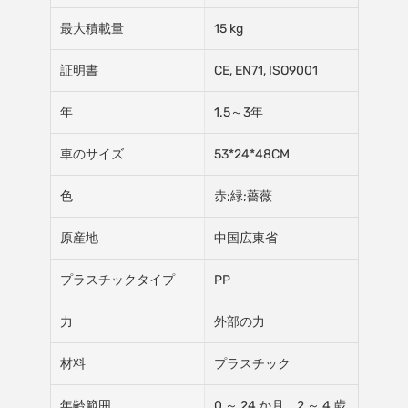
最大積載量
15 kg
証明書
CE, EN71, ISO9001
年
1.5～3年
車のサイズ
53*24*48CM
色
赤;緑;薔薇
原産地
中国広東省
プラスチックタイプ
PP
力
外部の力
材料
プラスチック
年齢範囲
0 ～ 24 か月、2 ～ 4 歳