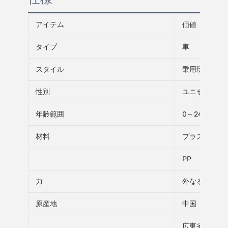
アイテム
価値
タイプ
車
スタイル
乗用玩具
性別
ユニセックス
年齢範囲
0～24ヶ月、
材料
プラスチック
PP
力
外なる力
原産地
中国
広東省