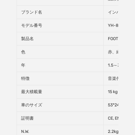
ブランド名
インハオ
モデル番号
YH-812
製品名
FOOT TO FLOO
色
赤、緑、バラ
年
1.5～3年
特徴
音楽付き & 
最大積載量
15 kg
車のサイズ
53*24*48CM
証明書
CE, EN71, ISO
N.W.
2.2kg