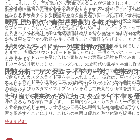
す。 これにより、車が魅力的で安全であることが保証されます。 
安全は常に最優先事項である必要があります。 カスタムライド車には、それらを際立
親が情報に基づいた選択をするのに役立ちます。 - 材料：これらの車の建設に使用される材料は、より楽しく長期にわたるプレイ体験に貢献します。 耐久
定したままであることを保証することが重要です。 安定性コントロー
性のあるプラスチック、快適な座席、頑丈なフレームにより、車が
度制限：事故を防ぐために最大速度を制限することが重要な安全機能で
教育上の利点：責任と想像力を教えます
急ブレーキ：予期しない状況を処理するためには、クイックストップ
カスタムライド車は、単なる遊びではありません。それらは学習と成長のため
にします。 カスタムライド車を選択することで、親は子供がより安
たちは車を安全かつ敬意を持って扱うことで責任を学びます。 たと
す。
る責任があるかもしれません。これは、良い習慣と責任感を促進します。 - 想像力：車のインタラクティブな特徴は、想像力と創造性を刺激
カスタムライドカーの実世界の経験
きます。 内蔵のサウンドボードを備えた車は、子供たちがストーリ
カスタムライドカーを受け入れた家族からの実際の経験を見てみましょう。
とができます。
ドカーを受け取りました。 ヨルダンは、先史時代の世界を本当に探
両親は、プレー中の彼の素晴らしい運動能力と集中力の改善に気づいています。 - ジョンソン：宇宙飛行士になることを夢見てい
比較分析：カスタムライドカー対。 従来の
で飾られたカスタムライド車を手に入れました。 彼女は、車のイン
カスタムライド車を従来のモデルと比較すると、いくつかの要因が登場します。 - コスト：カスタムカーは事前に高価になる可能
を示しました。 これらのケーススタディは、カスタムライド車が子
の建設およびカスタマイズオプションを通じて長期的な価値を提供します。 - 耐久性：カスタムカーは、より堅牢な素材で作られているこ
なります。
厳格なプレイに耐えることができます。 - カスタマイズオプション：カスタムカーを使用すると、親は子供の興味に合わせて体験を調整でき、魅力的で意
より良い未来のためにカスタムライド車を
味のあるものを確保できます。 - 長期的な利点：カスタムカーの教育および安全上の利点は、時間の経過とともに認知的および身体的発達の改善につなが
カスタムライドカーは、子供たちに喜びと興奮をもたらすだけでなく
る可能性があります。 たとえば、インタラクティブな要素を備えた
習を促進することにより、これらの車両は優れた遊び体験を提供しま
らが楽しみと成長の旅に着手するのを見てください。
続きを読む