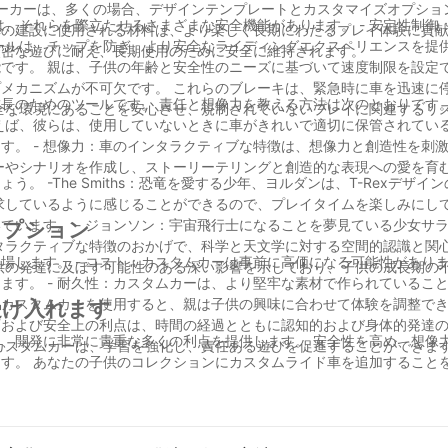
メーカーは、多くの場合、デザインテンプレートとカスタマイズオプショ
たせるさまざまな安全機能があります。 - 安定性制御：地面で車が安
ルは、チップを防ぎ、より安全なライディングエクスペリエンスを提供します
厳密な遊びに耐え、長期使用のために安全に維持されます。
す。 親は、子供の年齢と安全性のニーズに基づいて速度制限を設定できます
メカニズムが不可欠です。 これらのブレーキは、緊急時に車を迅速に
のツールです。 責任と想像力を教える方法は次のとおりです。 - 責任：子
全な環境にあることを安心させ、規制されていないプレイに関連するリ
えば、彼らは、使用していないときに車がきれいで適切に保管されてい
することがで
ーやシナリオを作成し、ストーリーテリングと創造的な表現への愛を育
 -The Smiths：恐竜を愛する少年、ヨルダンは、T-Rexデザイ
求しているように感じることができるので、プレイタイムを楽しみにして
る少女サラは、星や惑星
オプション
タラクティブな特徴のおかげで、科学と天文学に対する空間的認識と関
性がありますが、高品質
供の発達に及ぼす可能性のある深い影響を示しており、子供の成長期の
とが多く、より
受け入れます
、開発に非常に貴重な多くの利点を提供します。 安全性を高め、想像
カスタムカーは、学習を強化し、責任ある遊びを促進することができま
す。 あなたの子供のコレクションにカスタムライド車を追加すること