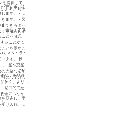
ンを提供して、
。 - 速
。 - 緊
停止できるよう
供
スクを減らしま
ることを確認す
むことを促すこ
ンのカスタムライ
います。 彼の
心の大幅な増加
不可欠な部分に
力を促進し、学
す。
を受け入れ、彼