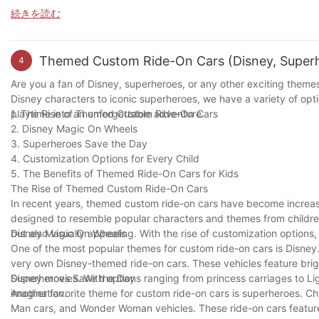
themselves in the toy industry. With the right marketing strategies
続きを読む
rewarding venture for businesses willing to think outside the box. 
ride-on cars today!
Themed Custom Ride-On Cars (Disney, Super
4
Are you a fan of Disney, superheroes, or any other exciting themes
Disney characters to iconic superheroes, we have a variety of optio
playtime into an unforgettable adventure.
1. The Rise of Themed Custom Ride-On Cars
2. Disney Magic On Wheels
3. Superheroes Save the Day
4. Customization Options for Every Child
5. The Benefits of Themed Ride-On Cars for Kids
The Rise of Themed Custom Ride-On Cars
In recent years, themed custom ride-on cars have become increasi
designed to resemble popular characters and themes from children
but also visually appealing. With the rise of customization options,
Disney Magic On Wheels
One of the most popular themes for custom ride-on cars is Disney.
very own Disney-themed ride-on cars. These vehicles feature brig
Disney movies. With options ranging from princess carriages to Li
Superheroes Save the Day
imagination.
Another favorite theme for custom ride-on cars is superheroes. Ch
Man cars, and Wonder Woman vehicles. These ride-on cars feature d