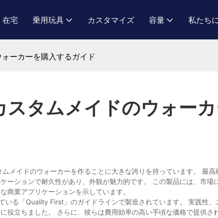
在宅
乗用玩具
カスタマイズ
容量
私たち
のウォーカーを購入するガイド
でカスタムメイドのウォー
タムメイドのウォーカーを作ることに大きな誇りを持っています。 最高
ケーションで耐久性があり、外観が魅力的です。 この製品には、市場
望な商業アプリケーションを示しています。
ている「Quality First」のガイドラインで製造されています。 実践性
に役立ちました。 さらに、彼らは費用効率の高い手頃な価格で提供さ