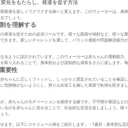
に変化をもたらし、発達を促す方法
早期発達を楽しくワクワクする旅へと変えます。このウォーカーは、身
なるでしょう。
割を理解する
体の発達を促すための必須ツールです。様々な路面や傾斜など、様々な
ができます。新しいチャレンジを通して、バランス感覚や問題解決能力
となるように設計されています。このウォーカーは赤ちゃんの運動能力
境を取り入れることで、身体的および認知的な成長をさらに促します。
重要性
が赤ちゃんに正しくフィットし、しっかりと固定されていることを確認
囲に危険物がないようにし、滑り止め加工を施した表面で転倒を防ぎま
。
る
とが、赤ちゃんのモチベーションを維持する鍵です。子守唄や童謡など
ているのを赤ちゃんに見せることで、社会的な交流を促しましょう。様
しょう。
ます。以下にスケジュール例をご紹介します。 - 1週目：基本的な足