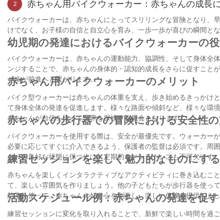
赤ちゃん用バイクウォーカー：赤ちゃんの成長
2
バイクウォーカーは、赤ちゃんにとってスリリングな冒険となり、
けでなく、お子様の自信と自立心を育み、一歩一歩が喜びの瞬間と
幼児期の発達におけるバイクウォーカーの役
バイクウォーカーは、赤ちゃんの運動能力、協調性、そして身体全
ンジすることで、赤ちゃんの身体的・認知的成長をさらに促すこと
一歩が前進へと繋がります。
赤ちゃん用バイクウォーカーのメリット
バイク型ウォーカーは赤ちゃんの体重を支え、歩き始めるきっかけ
て身体全体の発達を促進します。様々な路面や傾斜など、様々な環
赤ちゃんが自信を持って世界を探検する機会となります。
赤ちゃんの歩行器での冒険における安全性の
バイクウォーカーを使用する際は、安全が最優先です。ウォーカー
必要に応じてすぐに介入できるよう、保護者の監督は必須です。周
カーを良好な状態に保つには、定期的なメンテナンスも不可欠です
練習セッションを楽しく魅力的なものにす
赤ちゃんを楽しくインタラクティブなアクティビティに巻き込むこ
て、楽しい雰囲気を作りましょう。他の子どもたちが歩行器を使っ
絵本を使って、赤ちゃんの好奇心を刺激し、楽しい体験を提供しま
活動スケジュール例：赤ちゃんの発達を促す
練習セッションに変化を取り入れることで、新鮮で楽しい時間を過ごせ