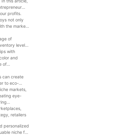
n this article,
ntrepreneur
ur profits.
oys not only
ith the market
tage of
ventory levels,
ips with
 color and
e of
s can create
er to eco-
niche markets,
reating eye-
ring
rketplaces,
egy, retailers
nd personalized
uable niche for