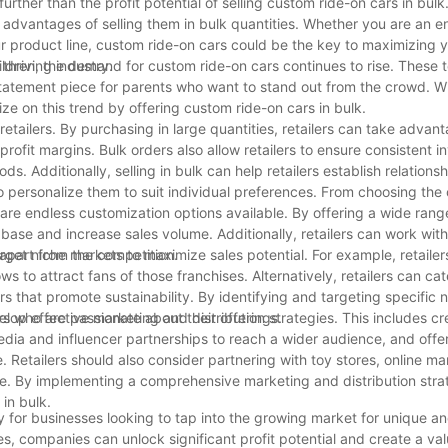
ther than the profit potential of selling custom ride-on cars in bulk. I
 advantages of selling them in bulk quantities. Whether you are an e
ur product line, custom ride-on cars could be the key to maximizing yo
thriving industry.
ildren, the demand for custom ride-on cars continues to rise. These t
 statement piece for parents who want to stand out from the crowd. W
lize on this trend by offering custom ride-on cars in bulk.
retailers. By purchasing in large quantities, retailers can take advan
rofit margins. Bulk orders also allow retailers to ensure consistent in
. Additionally, selling in bulk can help retailers establish relationsh
 to personalize them to suit individual preferences. From choosing the
are endless customization options available. By offering a wide rang
base and increase sales volume. Additionally, retailers can work with
 apart from the competition.
rget niche markets to maximize sales potential. For example, retailer
to attract fans of those franchises. Alternatively, retailers can cat
s that promote sustainability. By identifying and targeting specific 
ers who are passionate about their offerings.
velop effective marketing and distribution strategies. This includes c
edia and influencer partnerships to reach a wider audience, and offe
Retailers should also consider partnering with toy stores, online ma
me. By implementing a comprehensive marketing and distribution strat
 in bulk.
ty for businesses looking to tap into the growing market for unique a
ies, companies can unlock significant profit potential and create a val