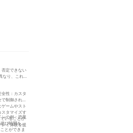
 否定できない
異なり、これら
全で制御された
カスタマイズす
、遊び時間をよ
プレイ体験を提