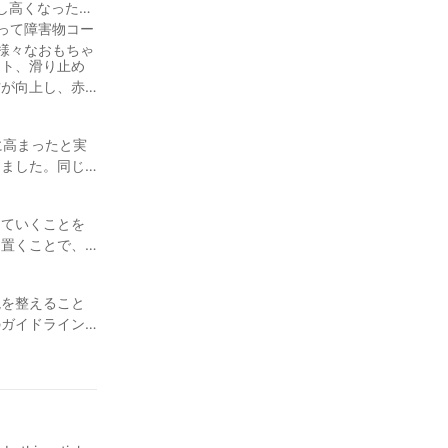
し高くなった床
って障害物コー
様々なおもちゃ
スト、滑り止め
方が向上し、赤
に高まったと実
きました。同じ
していくことを
を置くことで、
境を整えること
のガイドライン
発達は喜びに満