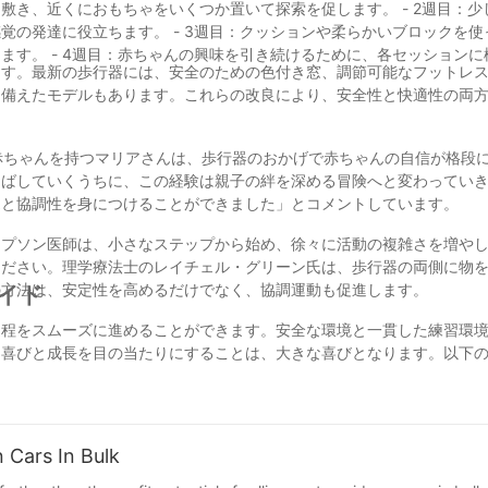
き、近くにおもちゃをいくつか置いて探索を促します。 - 2週目：少
覚の発達に役立ちます。 - 3週目：クッションや柔らかいブロックを使
ます。 - 4週目：赤ちゃんの興味を引き続けるために、各セッションに
ます。最新の歩行器には、安全のための色付き窓、調節可能なフットレ
を備えたモデルもあります。これらの改良により、安全性と快適性の両
赤ちゃんを持つマリアさんは、歩行器のおかげで赤ちゃんの自信が格段
伸ばしていくうちに、この経験は親子の絆を深める冒険へと変わってい
覚と協調性を身につけることができました」とコメントしています。
ンプソン医師は、小さなステップから始め、徐々に活動の複雑さを増や
ください。理学療法士のレイチェル・グリーン氏は、歩行器の両側に物
の方法は、安定性を高めるだけでなく、協調運動も促進します。
イド
過程をスムーズに進めることができます。安全な環境と一貫した練習環
に喜びと成長を目の当たりにすることは、大きな喜びとなります。以下
様性を取り入れ、赤ちゃんと一緒に一歩一歩をお祝いすることで、早期
 Cars In Bulk