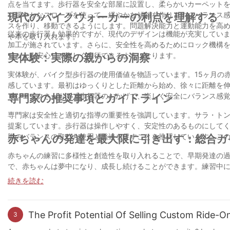
点を当てます。歩行器を安全な部屋に設置し、柔らかいカーペットを敷
や緩やかなスロープを使って、緩やかな傾斜を作ります。バランス感
現代のバイクウォーカーの利点を理解する
スを作り、移動できるようにします。問題解決能力と運動能力を高め
従来の歩行器も効果的ですが、現代のデザインは機能が充実してい
や本を取り入れます。
加工が施されています。さらに、安全性を高めるためにロック機構
ちゃんが安心して楽しく歩行できるようになります。
実体験：実際の親からの洞察
実体験が、バイク型歩行器の使用価値を物語っています。15ヶ月の
感しています。最初はゆっくりとした距離から始め、徐々に距離を
くジェイクさんも、「歩行器のおかげで、楽しく安全にバランス感
専門家の推奨事項とガイドライン
専門家は安全性と適切な指導の重要性を強調しています。サラ・ト
提案しています。歩行器は操作しやすく、安定性のあるものにして
脚のバランスの取れた使用と発達を促すことを推奨しています。こ
赤ちゃんの発達を最大限に引き出す：総合ガ
赤ちゃんの練習に多様性と創造性を取り入れることで、早期発達の
で、赤ちゃんは夢中になり、成長し続けることができます。練習中
と推奨事項に従って、赤ちゃんの成長をサポートしてください。多
続きを読む
ちた豊かな経験となるでしょう。
The Profit Potential Of Selling Custom Ride-On
3