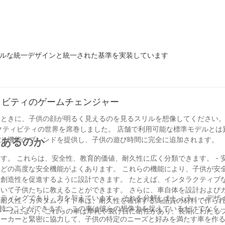
ーバルな統一デザインと統一された基準を実装しています
ィビティのゲームチェンジャー
ときに、子供の顔が明るく見えるのを見るスリルを想像してください。
クティビティの世界を席巻しました。 店舗で利用可能な標準モデルとは
能と機能のブレンドを提供し、子供の遊び時間に完全に追加されます。
があるのか
らは、安全性、教育的価値、耐久性に広く分類できます。 - 安全性：カスタ
どの高度な安全機能がよくあります。 これらの機能により、子供が安
いて子供たちに教えることができます。 さらに、車自体を設計および
り、力を与えています。 それを分解しましょう： - デザインの例：恐竜
を持つことができます。 この車は彼らの想像力を捉えているだけでなく
レームにより、これらの車は摩耗や裂け目に耐性があり、長期にわたる