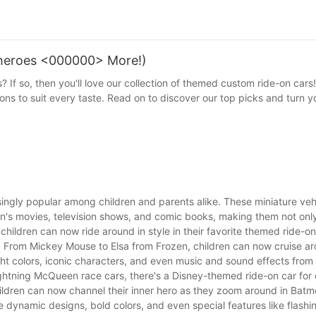
 and a focus on quality and innovation, selling custom ride-on cars i
Take advantage of this trend and start capitalizing on the profit pote
heroes <000000> More!)
? If so, then you'll love our collection of themed custom ride-on car
ns to suit every taste. Read on to discover our top picks and turn yo
ngly popular among children and parents alike. These miniature veh
's movies, television shows, and comic books, making them not only
 children can now ride around in style in their favorite themed ride-on
 From Mickey Mouse to Elsa from Frozen, children can now cruise aro
ht colors, iconic characters, and even music and sound effects from
ghtning McQueen race cars, there's a Disney-themed ride-on car for 
ildren can now channel their inner hero as they zoom around in Batmo
ynamic designs, bold colors, and even special features like flashin