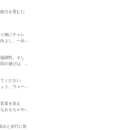
体能力を育むだ
乗り物にチャレ
が向上し、一歩
、協調性、そし
毎回の遊びは、
してください。
しょう。ウォー
の音楽を加え
々なおもちゃや
踏みと歩行に焦