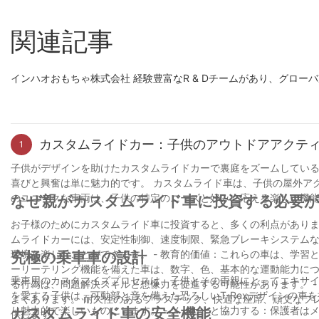
関連記事
インハオおもちゃ株式会社 経験豊富なR & Dチームがあり、グロ
カスタムライドカー：子供のアウトドアアクテ
1
子供がデザインを助けたカスタムライドカーで裏庭をズームしている
喜びと興奮は単に魅力的です。 カスタムライド車は、子供の屋外ア
のユニークな車両は、子供の特定のニーズと好みに応える楽しい機
なぜ親がカスタムライド車に投資する必要
お子様のためにカスタムライド車に投資すると、多くの利点があります。 これ
ムライドカーには、安定性制御、速度制限、緊急ブレーキシステムな
環境を楽しむことができます。 - 教育的価値：これらの車は、学習と創造性を促進するように設計できます。 たとえば、インタラクティブなゲームやスト
究極の乗車車の設計
ーリーテリング機能を備えた車は、数字、色、基本的な運動能力につ
乗車用のカスタマイズプロセスは、子供とその両親にとってエキサイティングであ
る行為は、問題解決スキルと想像力を促進する可能性があります。 - 耐久性：カスタムライド車は、耐久性を確保する高品質の材料で作られていることが
を愛する子供は、可動部と音を備えた恐ろしいT-Rexデザインの車
よくあります。 耐久性のあるプラスチック、快適な座席、頑丈なフ
り魅力的で楽しいものにします。 - メーカーと協力する：保護者はメーカーと緊密に協力して、子供の特定のニーズと好みを満たす車を作ることができま
カスタムライド車の安全機能
供します。