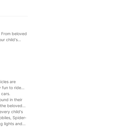
n bulk can be a
ntial of custom
s! From beloved
ur child's
icles are
 fun to ride
 cars.
und in their
 the beloved
every child's
biles, Spider-
g lights and