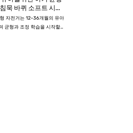
4 침묵 바퀴 소프트 시트
 번째 승마 장난감 유아
형 자전거는 12~36개월의 유아
생일 선물
며 균형과 조정 학습을 시작할
전하고 재미있는 방법을 제공합니
조용한 바퀴와 부드러운 시트가
드럽고 편안한 승차감을 보장합
학 아동에게 이상적인 이 어린이
자전거는 어린 아이들이 라이딩의
면서 운동 기술을 개발할 수 있
었습니다.