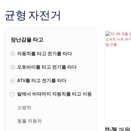
균형 자전거
장난감을 타고
+
자동차를 타고 전기를 타다
+
오토바이를 타고 전기를 타다
범퍼카
+
ATV를 타고 전기를 타다
파는 사람
경찰 오토바이
-
발에서 바닥까지 자동차를 타고 이동
고카트
귀여운 오토바이
미니 쿼드
경주용 자동차
우주 오토바이
쿼드(예고편 포함)
소방차
클래식카
레트로 오토바이
쿼드
동물 자동차
12-36 