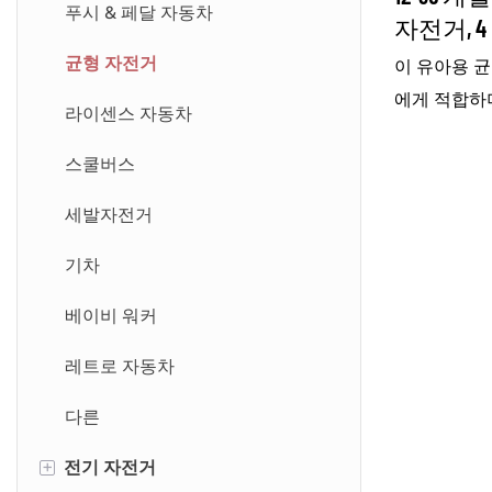
빌딩 블록
푸시 & 페달 자동차
자전거, 
유치원 첫
다른
균형 자전거
이 유아용 균
첫 번째 
에게 적합하
기차
라이센스 자동차
수 있는 안
지프
스쿨버스
다. 4개의 
특징으로 부
세발자전거
니다. 미취
용 장난감 
기차
스릴을 즐기
베이비 워커
도록 설계되
레트로 자동차
다른
+
전기 자전거