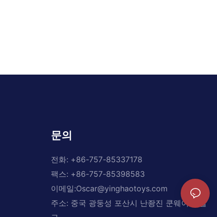
문의
전화: +
86-757-85337178
팩스: +86-757-85398583
이메일:
Oscar@yinghaotoys.com
주소: 중국 광둥성 포산시 난좡진 쿤웨이 개발