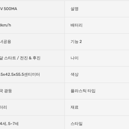
5V 500MA
설명
0km/h
배터리
녀공용
기능 2
달 스타트 / 전진 & 후진
나이
1.5x42.5x55.5센티미터
색상
국 광둥
플라스틱 타입
터리
재료
4세, 5~7세
스타일