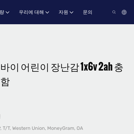
량
우리에 대해
자원
문의
이 어린이 장난감 1x6v 2ah 충
포함
원
P, T/T, Western Union, MoneyGram, OA