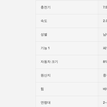
충전기
7.
속도
2.
성별
남
기능 1
페
자동차 크기
8
원산지
중
힘
배
연령대
2~