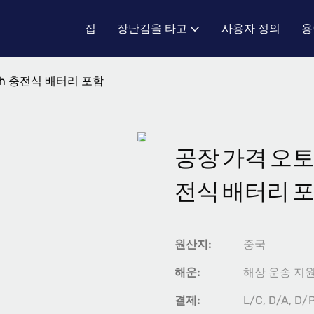
집
장난감을 타고
사용자 정의
용
ah 충전식 배터리 포함
공장 가격 오토바
전식 배터리 
원산지:
중국
해운:
해상 운송 지
결제:
L/C, D/A, D/