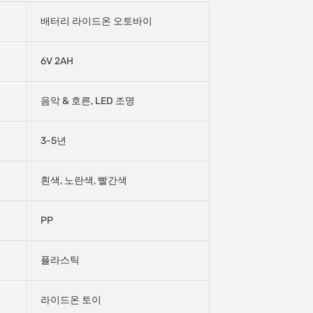
배터리 라이드온 오토바이
6V 2AH
음악 & 호른, LED 조명
3-5년
흰색, 노란색, 빨간색
PP
플라스틱
라이드온 토이