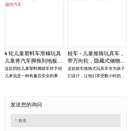
4 轮儿童塑料车滑梯玩具
校车 - 儿童推骑玩具车，
儿童将汽车脚推到地板上
带万向轮，隐藏式储物空
乘坐不同主题的汽车
间
这款四轮儿童塑料脚踏车对于幼
这款校车推骑式玩具车专为孩子
儿来说是一种有趣且安全的乘坐
们设计，让他们享受数小时的乐
方式。 提供万圣节、音乐家、赛
趣和富有想象力的游戏。 配备万
车等多种主题设计，提供无尽的
向轮，移动平稳。 该玩具还包括
想象力玩乐机会
隐藏式储物空间，非常适合存放
发送您的询问
小玩具或珍宝。 凭借其明亮多彩
的校车设计，它非常适合室内和
室外使用，为孩子们提供有趣而
姓名
实用的玩耍和探索方式！