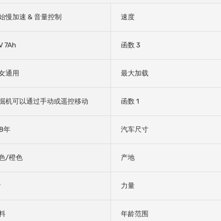
始慢加速 & 音量控制
速度
V 7Ah
函数 3
女通用
最大加载
掘机可以通过手动或遥控移动
函数 1
-8年
汽车尺寸
色/橙色
产地
P
力量
料
年龄范围