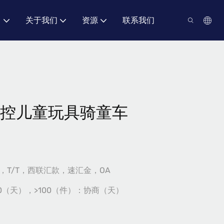
力
关于我们
资源
联系我们
 轮遥控儿童玩具骑童车
/P，T/T，西联汇款，速汇金，OA
60（天），>100（件）：协商（天）