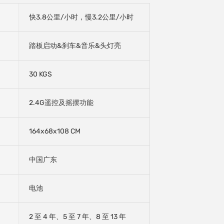
快3.8公里/小时，慢3.2公里/小时
踏板启动&刹车&音乐&头灯亮
30 KGS
2.4G遥控及摇摆功能
164x68x108 CM
中国广东
电池
2 至 4 年、5 至 7 年、8 至 13 年