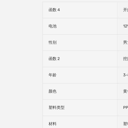
函数 4
开
电池
12
性别
男
函数 2
挖
年龄
3
颜色
黄
塑料类型
P
材料
塑