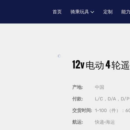
首页
骑乘玩具
定制
能
12v 电动 4
产地:
中国
付款:
L/C，D/A，D
交货时间:
1-100（件）：
航运:
快递·海运