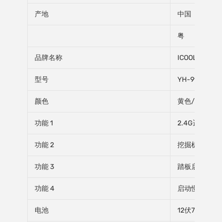
产地
中国
粤
品牌名称
ICOOL
型号
YH-99177
颜色
黄色/橙色
功能 1
2.4G遥控及
功能 2
挖掘机可以通
功能 3
踏板启动&刹
功能 4
启动慢加速&
电池
12伏7安时