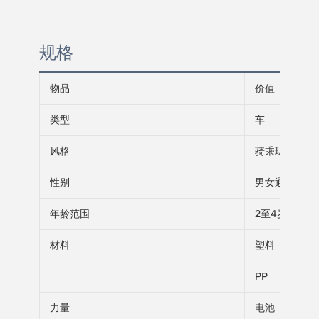
规格
物品
价值
类型
车
风格
骑乘玩具
性别
男女通用的
年龄范围
2至4岁, 5至7岁
材料
塑料
PP
力量
电池