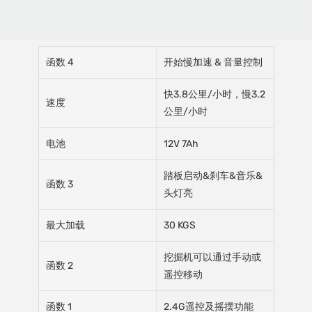
函数 4
开始慢加速 & 音量控制
快3.8公里/小时，慢3.2
速度
公里/小时
电池
12V 7Ah
踏板启动&刹车&音乐&
函数 3
头灯亮
最大加载
30 KGS
挖掘机可以通过手动或
函数 2
遥控移动
函数 1
2.4G遥控及摇摆功能