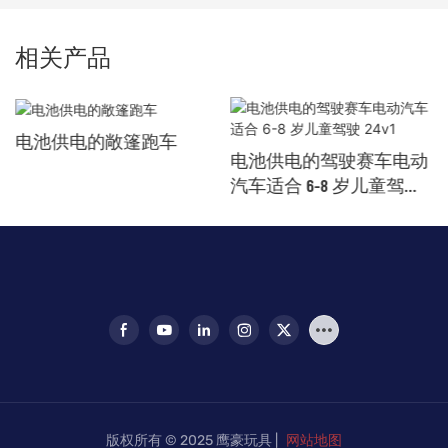
相关产品
电池供电的敞篷跑车
电池供电的驾驶赛车电动
汽车适合 6-8 岁儿童驾驶
24v1
版权所有 © 2025 鹰豪玩具 |
网站地图