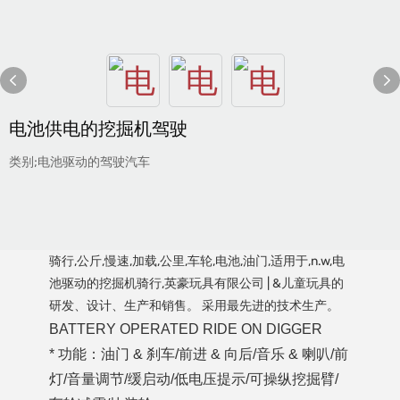
电池供电的挖掘机驾驶
类别;电池驱动的驾驶汽车
骑行,公斤,慢速,加载,公里,车轮,电池,油门,适用于,n.w,电
池驱动的挖掘机骑行,英豪玩具有限公司 | &儿童玩具的
研发、设计、生产和销售。 采用最先进的技术生产。
BATTERY OPERATED RIDE ON DIGGER
* 功能：油门 & 刹车/前进 & 向后/音乐 & 喇叭/前
灯/音量调节/缓启动/低电压提示/可操纵挖掘臂/