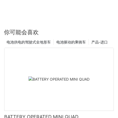
选择合适的迷你四轴无人机选择合适的迷你四轴飞行器是确保室内
飞行体验成功的第一步。以下是一些需要考虑的关键因素：- 尺寸和
重量：寻找直径在 20-25 厘米之间、重量在 200-300 克之间的迷
你四轴飞行器。这个尺寸范围内的无人机很特别，因为它们在机动
性和稳定性之间实现了完美平衡。例如，DJI Mini 3 Pro 和 Yuneec
你可能会喜欢
Q500 4K 以其轻巧的重量和直观的设计而闻名，使其成为室内飞行
的理想选择。- 摄像头质量：配备高分辨率摄像头的无人机对于捕捉
电池供电的驾驶式全地形车
电池驱动的乘骑车
产品-进口
清晰细腻的图像至关重要。例如，DJI Mini 3 Pro 配备 48MP 摄像
头，即使在弱光条件下也能拍出令人惊叹的照片，非常适合室内摄
影。此外，Yuneec Tigon Pro 配备 12MP 摄像头，可录制 4K 视
频，提供出色的视觉记录。- 电池寿命：电池寿命更长（约 15-20
分钟）的无人机对于长时间飞行至关重要。确保电池适合室内使
用，并且不会产生过多的热量。例如，DJI Mini 3 Pro 的电池续航时
间长达 34 分钟，非常适合室内使用；而 DJI Mavic Air 2P 的续航
时间也相当出色，可达 32 分钟。- 易用性：选择拥有用户友好型应
用程序和直观操控的无人机。轻松起飞、降落和稳定等功能可以显
著提升您的飞行体验。例如，Yuneec Q500 4K 就配备了简化操控
的应用程序，是初学者的绝佳选择。
设置你的迷你四轴无人机设置迷你四轴飞行器非常简单。按照以下
步骤让您的无人机准备好进行室内飞行：1. 充电：首先将电池充满
电。大多数迷你四轴飞行器都具有快速充电系统，因此大约需要 45
BATTERY OPERATED MINI QUAD