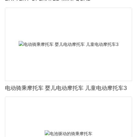
分钟即可充满电。例如，DJI Mini 3 Pro 只需 30 分钟即可充满电。
2. 校准：校准无人机的传感器和摄像头以确保最佳性能。大多数无
人机都带有校准应用程序，可引导您完成整个过程。例如，Yuneec
Q500 4K 就有一个校准应用程序，可逐步指导您。3. 连接应用程
序：在您的智能手机或平板电脑上下载并安装无人机的控制应用程
序。通过蓝牙或 Wi-Fi 将您的无人机连接到应用程序。DJI Mini 3
Pro 的 DJI GO 应用程序和 Yuneec Q500 4K 的 Yuneec Live
Stream 应用程序都非常用户友好且直观。4. 起飞：连接应用程序
后，按下起飞按钮。请务必遵循无人机的安全指南，以确保平稳起
飞。DJI Mini 3 Pro 和 Yuneec Q500 4K 均内置安全功能，可提升
飞行体验。以下是充电过程的快速截图：！以下是无人机基本控制
示意图：！
室内飞行安全提示在室内飞行迷你四轴飞行器时，安全至关重要。
电动骑乘摩托车 婴儿电动摩托车 儿童电动摩托车3
请遵循以下重要提示，以防止事故发生并确保安全的飞行环境：1.
额定飞行区域：选择宽敞、开阔且无障碍物的区域。该区域应为指
定区域，且不应放置任何易碎物品，以最大程度地降低损坏风险。
干净整洁的空间可以显著降低坠机风险。2. 使用软垫表面：将无人
机放置在柔软的软垫表面上，以最大程度地减少坠落造成的损坏。
垫子或豆袋可以保护无人机和地板，确保安全着陆。DJI Mini 3 Pro
和 Yuneec Q500 4K 在软垫表面上均表现出色，可实现平稳着陆。
3. 防止坠机：在室内飞行前，使用飞行模拟器或虚拟现实设备练习