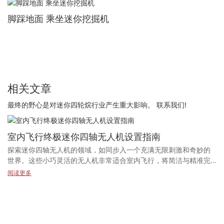
脚踩地面 乘坐迷你挖掘机
相关文章
最终的野心是对迷你四轮烷行业产生重大影响。 联系我们!
室内飞行终极迷你四轴无人机设置指南
探索迷你四轴无人机的领域，如同步入一个充满无限刺激和奇妙的
世界。这些小巧灵活的无人机非常适合室内飞行，将简洁与精准完
美融合。无论您是无人机爱好者，还是想要探索飞行乐趣的初学
阅读更多
者，迷你四轴无人机都能为您带来兼具挑战性和趣味性的刺激体
验。迷你四轴无人机设计轻巧灵活，是空间有限的室内环境的理想
之选。凭借高分辨率摄像头、超长续航时间和直观操控等功能，这
些无人机操控起来轻而易举。然而，由于其体积小巧，安全至关重
要，本指南将帮助您自信地在室内设置和飞行迷你四轴无人机。