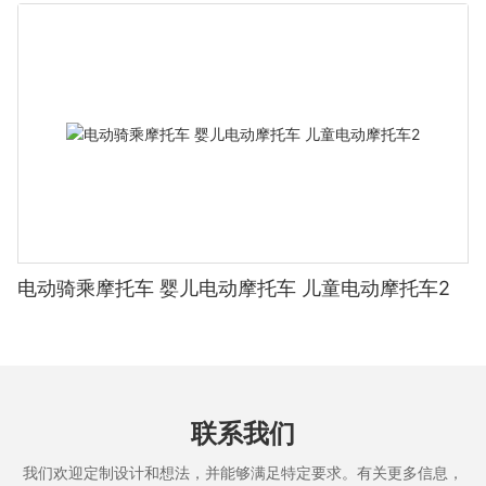
有衬垫的地面上练习，以确保安全着陆。
迷你四轴无人机的维护和保养妥善维护对于保持迷你四轴飞行器的
最佳状态至关重要。请遵循以下准则：1. 定期清洁：灰尘和碎屑会
影响无人机的性能。请定期清洁无人机的表面、玻璃和螺旋桨。首
先关闭无人机并取下螺旋桨。用软布轻轻擦拭螺旋桨，去除任何污
垢或灰尘。接下来，用略微潮湿的布清洁无人机的表面和玻璃，确
保没有残留物。重新安装螺旋桨并为电池充电，为下次飞行做好准
备。2. 存放：将无人机存放在干燥阴凉的地方。避免极端温度，因
为极端温度可能会损坏无人机的电子设备。为确保无人机的使用寿
命，请将无人机远离阳光直射和潮湿环境。3. 操作组件：操作螺旋
桨和电池时请轻柔。根据需要更换它们并正确充电，以确保使用寿
命。DJI Mini 3 Pro 和 Yuneec Q500 4K 均配备高品质组件，如果
电动骑乘摩托车 婴儿电动摩托车 儿童电动摩托车2
保养得当，可以持续飞行多次。以下是清洁无人机的快速指南：1.
关闭无人机。2. 取下螺旋桨，用软布轻轻擦拭。3. 用微湿的布清洁
无人机表面。4. 重新安装螺旋桨并为电池充电。
最大化您的室内飞行体验遵循本指南中的指导，您可以自信安全地
在室内设置和飞行您的迷你四轴飞行器。成功飞行体验的关键在于
安全优先和妥善维护。拥抱室内飞行的乐趣，探索新的技能，将您
联系我们
的飞行水平提升到一个新的高度。在社交媒体上使用话题标签
#MiniQuadIndoorFlying 与其他无人机爱好者分享您的经验和技
我们欢迎定制设计和想法，并能够满足特定要求。有关更多信息，
巧。祝您飞行愉快！