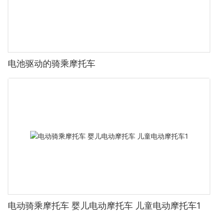
飞行技巧。这有助于掌握控制技巧并避免坠机。DJI Mini 3 Pro 和
Yuneec Q500 4K 均配有提供飞行模拟的配套应用程序。 4. 保持安
全高度：将无人机保持在足够的高度，以避免与天花板或墙壁碰
撞。通常，2-3 米的高度是理想的。DJI Mini 3 Pro 和 Yuneec
Q500 4K 均具有稳定功能，可帮助保持稳定悬停，从而更容易保持
在安全高度。遵循这些提示，您可以显著降低无人机和室内环境受
电池驱动的骑乘摩托车
损的风险。
高级室内飞行技巧掌握基本飞行技巧后，您可以探索提升飞行体验
的高级技巧：1. 空中特技：学习基本的空中特技，例如空翻、翻滚
和悬停。这些技巧不仅充满乐趣，还能提升您的飞行技能。例如，
掌握空翻需要先将无人机稳定悬停，然后使用应用程序将无人机倾
斜 90 度，最后松开倾斜角度以触发空翻。在垫子或豆袋椅上练习这
些技巧，以最大程度地降低损坏风险。2. FPV（第一人称视角）护
目镜：使用 FPV 护目镜可以创造更身临其境的体验，让您可以透过
无人机的摄像头进行观察。这对于高级操控尤其有用，可以显著提
升您的飞行体验。DJI FPV 护目镜提供第一人称视角，可提供清晰
生动的视角，让您更轻松地在狭小空间中导航或执行复杂的特技。
3. 狭小空间飞行：练习在拐角处或柱子之间等狭小空间飞行。这项
技术需要精准的控制，而且看起来非常震撼。DJI Mini 3 Pro 和
Yuneec Tigon Pro 都拥有出色的机动性，非常适合在狭窄空间内飞
电动骑乘摩托车 婴儿电动摩托车 儿童电动摩托车1
行。以下是一些翻转技巧：1. 将无人机稳定悬停。2. 使用应用程序
将无人机倾斜 90 度。3. 松开倾斜按钮，无人机就会翻转。请在铺